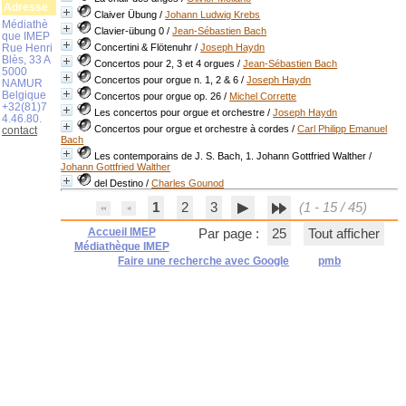
Adresse
Claiver Übung
/
Johann Ludwig Krebs
Médiathè
Clavier-übung 0
/
Jean-Sébastien Bach
que IMEP
Rue Henri
Concertini & Flötenuhr
/
Joseph Haydn
Blès, 33 A
Concertos pour 2, 3 et 4 orgues
/
Jean-Sébastien Bach
5000
Concertos pour orgue n. 1, 2 & 6
/
Joseph Haydn
NAMUR
Belgique
Concertos pour orgue op. 26
/
Michel Corrette
+32(81)7
Les concertos pour orgue et orchestre
/
Joseph Haydn
4.46.80.
Concertos pour orgue et orchestre à cordes
/
Carl Philipp Emanuel
contact
Bach
Les contemporains de J. S. Bach, 1. Johann Gottfried Walther
/
Johann Gottfried Walther
del Destino
/
Charles Gounod
1
2
3
(1 - 15 / 45)
Accueil IMEP
Par page :
25
Tout afficher
Médiathèque IMEP
Faire une recherche avec Google
pmb