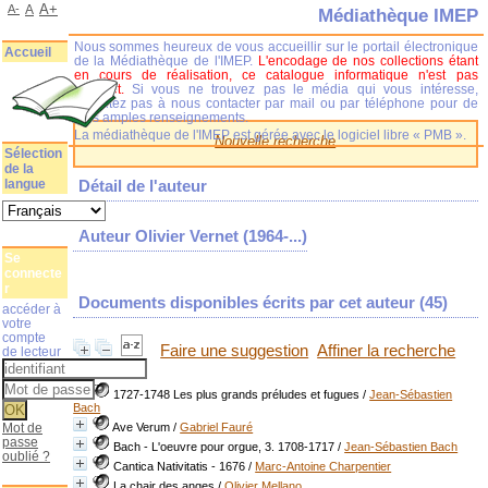
A+
A-
A
Médiathèque IMEP
Nous sommes heureux de vous accueillir sur le portail électronique
Accueil
de la Médiathèque de l'IMEP.
L'encodage de nos collections étant
en cours de réalisation, ce catalogue informatique n'est pas
complet.
Si vous ne trouvez pas le média qui vous intéresse,
n'hésitez pas à nous contacter par mail ou par téléphone pour de
plus amples renseignements.
La médiathèque de l'IMEP est gérée avec le logiciel libre « PMB ».
Nouvelle recherche
Sélection
de la
langue
Détail de l'auteur
Auteur Olivier Vernet (1964-...)
Se
connecte
r
Documents disponibles écrits par cet auteur (
45
)
accéder à
votre
compte
Faire une suggestion
Affiner la recherche
de lecteur
1727-1748 Les plus grands préludes et fugues
/
Jean-Sébastien
Bach
Mot de
Ave Verum
/
Gabriel Fauré
passe
Bach - L'oeuvre pour orgue, 3. 1708-1717
/
Jean-Sébastien Bach
oublié ?
Cantica Nativitatis - 1676
/
Marc-Antoine Charpentier
La chair des anges
/
Olivier Mellano