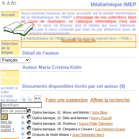
A+
A-
A
Médiathèque IMEP
Nous sommes heureux de vous accueillir sur le portail électronique
Accueil
de la Médiathèque de l'IMEP.
L'encodage de nos collections étant
en cours de réalisation, ce catalogue informatique n'est pas
complet.
Si vous ne trouvez pas le média qui vous intéresse,
n'hésitez pas à nous contacter par mail ou par téléphone pour de
plus amples renseignements.
La médiathèque de l'IMEP est gérée avec le logiciel libre « PMB ».
Nouvelle recherche
Sélection
de la
langue
Détail de l'auteur
Auteur Maria Cristina Kiehr
Se
connecte
r
Documents disponibles écrits par cet auteur (
9
)
accéder à
votre
compte
Faire une suggestion
Affiner la recherche
de lecteur
Opéra baroque, 11. Venus and Adonis
/
John Blow
Opéra baroque, 12. Dido and Aeneas
/
Henry Purcell
Mot de
Opéra baroque, 18. Orpheus
/
Georg Philip Telemann
passe
Opéra baroque, 19. Cleopatra e Cesare
/
Carl Heinrich Graun
oublié ?
Oratorio de Noël/ Motets
/
Jean-Sébastien Bach