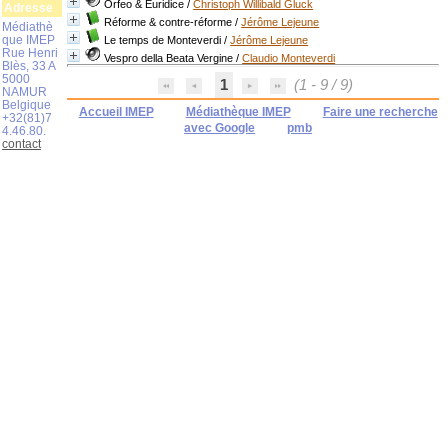
Orfeo & Euridice
/
Christoph Willibald Gluck
Adresse
Réforme & contre-réforme
/
Jérôme Lejeune
Médiathè
que IMEP
Le temps de Monteverdi
/
Jérôme Lejeune
Rue Henri
Vespro della Beata Vergine
/
Claudio Monteverdi
Blès, 33 A
5000
1
(1 - 9 / 9)
NAMUR
Belgique
Accueil IMEP
Médiathèque IMEP
Faire une recherche
+32(81)7
avec Google
pmb
4.46.80.
contact