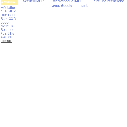
Accueil IMEP
Médiathèque IMEP
Faire une recherche
Adresse
avec Google
pmb
Médiathè
que IMEP
Rue Henri
Blès, 33 A
5000
NAMUR
Belgique
+32(81)7
4.46.80.
contact