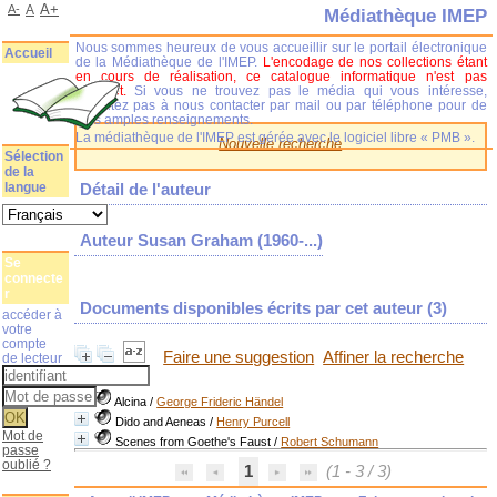
A+
A-
A
Médiathèque IMEP
Nous sommes heureux de vous accueillir sur le portail électronique
Accueil
de la Médiathèque de l'IMEP.
L'encodage de nos collections étant
en cours de réalisation, ce catalogue informatique n'est pas
complet.
Si vous ne trouvez pas le média qui vous intéresse,
n'hésitez pas à nous contacter par mail ou par téléphone pour de
plus amples renseignements.
La médiathèque de l'IMEP est gérée avec le logiciel libre « PMB ».
Nouvelle recherche
Sélection
de la
langue
Détail de l'auteur
Auteur Susan Graham (1960-...)
Se
connecte
r
Documents disponibles écrits par cet auteur (
3
)
accéder à
votre
compte
Faire une suggestion
Affiner la recherche
de lecteur
Alcina
/
George Frideric Händel
Dido and Aeneas
/
Henry Purcell
Mot de
Scenes from Goethe's Faust
/
Robert Schumann
passe
oublié ?
1
(1 - 3 / 3)