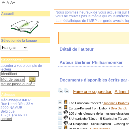
A+
A-
A
Nous sommes heureux de vous accueillir sur l
Accueil
vous ne trouvez pas le média qui vous intéres
La médiathèque de l'IMEP est gérée avec le log
Sélection de la langue
Détail de l'auteur
Se connecter
Auteur Berliner Philharmoniker
accéder à votre compte de
lecteur
Documents disponibles écrits par c
Mot de passe oublié ?
Faire une suggestion
Affiner
Adresse
Médiathèque IMEP
The European Concert
/
Johannes Brahms
Rue Henri Blès, 33 A
5000 NAMUR
Europa-Konzert from Lisbon
/
Béla Bartók
Belgique
100 chefs-d'œuvre de la musique classiqu
+32(81)74.46.80.
contact
8 Ungarische Tänze - 5 Slawische Tänze
Alt-Rhapsodie - Schicksalslied - Gesang d