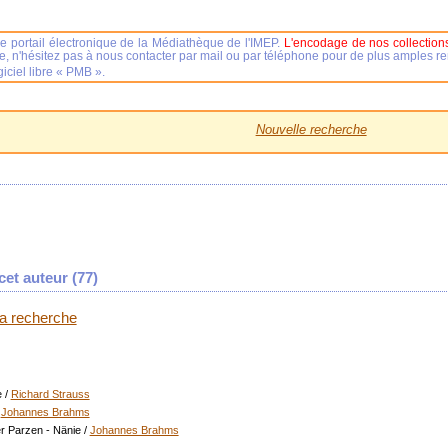
e portail électronique de la Médiathèque de l'IMEP.
L'encodage de nos collections
se, n'hésitez pas à nous contacter par mail ou par téléphone pour de plus amples 
iciel libre « PMB ».
Nouvelle recherche
et auteur (
77
)
 la recherche
e
/
Richard Strauss
/
Johannes Brahms
er Parzen - Nänie
/
Johannes Brahms