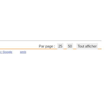
Par page :
25
50
Tout afficher
ec Google
pmb