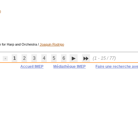
n
e for Harp and Orchestra
/
Joaquin Rodrigo
1
2
3
4
5
6
(1 - 15 / 77)
Accueil IMEP
Médiathèque IMEP
Faire une recherche av