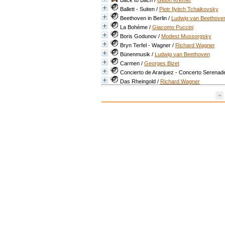
Back to Bach
/
Gidon Kremer
Ballett - Suiten
/
Piotr Ilyitch Tchaikovsky
Beethoven in Berlin
/
Ludwig van Beethove
La Bohème
/
Giacomo Puccini
Boris Godunov
/
Modest Mussorgsky
Bryn Terfel - Wagner
/
Richard Wagner
Bünenmusik
/
Ludwig van Beethoven
Carmen
/
Georges Bizet
Concierto de Aranjuez - Concerto Serenad
Das Rheingold
/
Richard Wagner