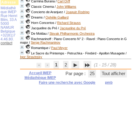
Carmina Burana
/
Carl Orff
Adresse
Classic Cinema
/
John Williams
Médiathè
que IMEP
Concierto de Aranjuez
/
Joaquin Rodrigo
Rue Henri
Dreams
/
Ophélie Gaillard
Blès, 33 A
Horn Concertos
/
Richard Strauss
5000
NAMUR
Jacqueline du Pré
/
Jacqueline du Pré
Belgique
De Moldau
/
Slovak Philharmonic Orchestra
+32(81)7
4.46.80.
Rachmaninoff : Piano Concerto N° 2 - Ravel : Piano Concerto in G
major
/
Serge Rachmaninov
contact
Romantique
/
Paul Meyer
Le Sacre du Printemps - Petruchka - Firebird - Apollon Musagete
/
Igor Stravinsky
1
2
(1 - 15 / 28)
Accueil IMEP
Par page :
25
Tout afficher
Médiathèque IMEP
Faire une recherche avec Google
pmb