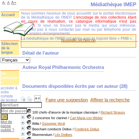
A+
A-
A
Médiathèque IMEP
Nous sommes heureux de vous accueillir sur le portail électronique
Accueil
de la Médiathèque de l'IMEP.
L'encodage de nos collections étant
en cours de réalisation, ce catalogue informatique n'est pas
complet.
Si vous ne trouvez pas le média qui vous intéresse,
n'hésitez pas à nous contacter par mail ou par téléphone pour de
plus amples renseignements.
La médiathèque de l'IMEP est gérée avec le logiciel libre « PMB ».
Nouvelle recherche
Sélection
de la
langue
Détail de l'auteur
Auteur Royal Philharmonic Orchestra
Se
connecte
r
Documents disponibles écrits par cet auteur (
28
)
accéder à
votre
compte
Faire une suggestion
Affiner la recherche
de lecteur
100 chefs-d'œuvre de la musique classique
/
Richard Strauss
2 concertos for clarinet
/
Carl Maria von Weber
Mot de
Attila
/
Giuseppe Verdi
passe
Beecham conducts Delius
/
Frederick Delius
oublié ?
Bloemenduet
/
Léo Delibes