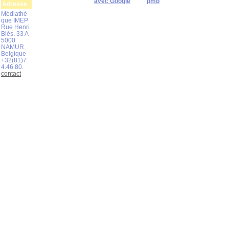
avec Google
pmb
Adresse
Médiathè
que IMEP
Rue Henri
Blès, 33 A
5000
NAMUR
Belgique
+32(81)7
4.46.80.
contact