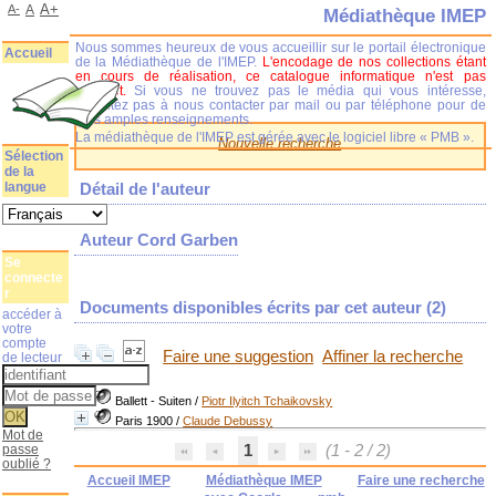
A+
A-
A
Médiathèque IMEP
Nous sommes heureux de vous accueillir sur le portail électronique
Accueil
de la Médiathèque de l'IMEP.
L'encodage de nos collections étant
en cours de réalisation, ce catalogue informatique n'est pas
complet.
Si vous ne trouvez pas le média qui vous intéresse,
n'hésitez pas à nous contacter par mail ou par téléphone pour de
plus amples renseignements.
La médiathèque de l'IMEP est gérée avec le logiciel libre « PMB ».
Nouvelle recherche
Sélection
de la
langue
Détail de l'auteur
Auteur Cord Garben
Se
connecte
r
Documents disponibles écrits par cet auteur (
2
)
accéder à
votre
compte
Faire une suggestion
Affiner la recherche
de lecteur
Ballett - Suiten
/
Piotr Ilyitch Tchaikovsky
Paris 1900
/
Claude Debussy
Mot de
passe
1
(1 - 2 / 2)
oublié ?
Accueil IMEP
Médiathèque IMEP
Faire une recherche