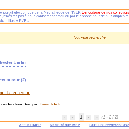
e portail électronique de la Médiathèque de l'IMEP.
L'encodage de nos collections
se, n'hésitez pas à nous contacter par mail ou par téléphone pour de plus amples 
iciel libre « PMB ».
Nouvelle recherche
ester Berlin
et auteur (
2
)
iner la recherche
lodies Populaires Grecques
/
Bernarda Fink
1
(1 - 2 / 2)
Accueil IMEP
Médiathèque IMEP
Faire une recherche av