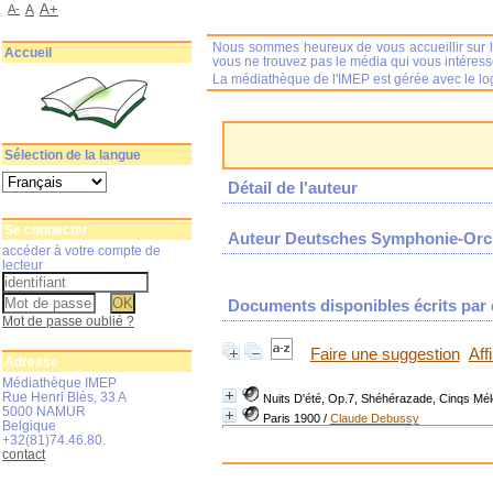
A+
A-
A
Nous sommes heureux de vous accueillir sur l
Accueil
vous ne trouvez pas le média qui vous intéres
La médiathèque de l'IMEP est gérée avec le log
Sélection de la langue
Détail de l'auteur
Se connecter
Auteur Deutsches Symphonie-Orch
accéder à votre compte de
lecteur
Documents disponibles écrits par c
Mot de passe oublié ?
Faire une suggestion
Aff
Adresse
Médiathèque IMEP
Rue Henri Blès, 33 A
Nuits D'été, Op.7, Shéhérazade, Cinqs Mé
5000 NAMUR
Paris 1900
/
Claude Debussy
Belgique
+32(81)74.46.80.
contact