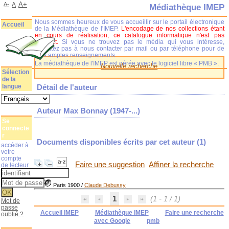
A+
A-
A
Médiathèque IMEP
Nous sommes heureux de vous accueillir sur le portail électronique
Accueil
de la Médiathèque de l'IMEP.
L'encodage de nos collections étant
en cours de réalisation, ce catalogue informatique n'est pas
complet.
Si vous ne trouvez pas le média qui vous intéresse,
n'hésitez pas à nous contacter par mail ou par téléphone pour de
plus amples renseignements.
La médiathèque de l'IMEP est gérée avec le logiciel libre « PMB ».
Nouvelle recherche
Sélection
de la
langue
Détail de l'auteur
Auteur Max Bonnay (1947-...)
Se
connecte
r
Documents disponibles écrits par cet auteur (
1
)
accéder à
votre
compte
Faire une suggestion
Affiner la recherche
de lecteur
Paris 1900
/
Claude Debussy
1
(1 - 1 / 1)
Mot de
passe
Accueil IMEP
Médiathèque IMEP
Faire une recherche
oublié ?
avec Google
pmb