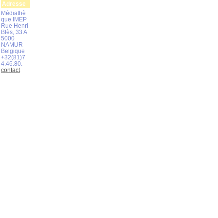
Adresse
Médiathè
que IMEP
Rue Henri
Blès, 33 A
5000
NAMUR
Belgique
+32(81)7
4.46.80.
contact