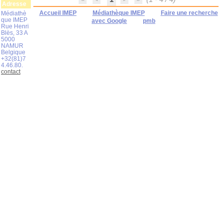
Adresse
Accueil IMEP
Médiathèque IMEP
Faire une recherche
Médiathè
que IMEP
avec Google
pmb
Rue Henri
Blès, 33 A
5000
NAMUR
Belgique
+32(81)7
4.46.80.
contact