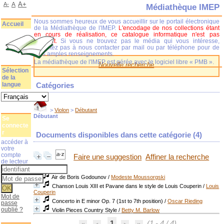
A+
A-
A
Médiathèque IMEP
Nous sommes heureux de vous accueillir sur le portail électronique
Accueil
de la Médiathèque de l'IMEP.
L'encodage de nos collections étant
en cours de réalisation, ce catalogue informatique n'est pas
complet.
Si vous ne trouvez pas le média qui vous intéresse,
n'hésitez pas à nous contacter par mail ou par téléphone pour de
plus amples renseignements.
La médiathèque de l'IMEP est gérée avec le logiciel libre « PMB ».
Nouvelle recherche
Sélection
de la
langue
Catégories
>
Violon
>
Débutant
Débutant
Se
connecte
r
Documents disponibles dans cette catégorie (
4
)
accéder à
votre
compte
Faire une suggestion
Affiner la recherche
de lecteur
Air de Boris Godounov
/
Modeste Moussorgski
Chanson Louis XIII et Pavane dans le style de Louis Couperin
/
Louis
Couperin
Mot de
Concerto in E minor Op. 7 (1st to 7th position)
/
Oscar Rieding
passe
oublié ?
Violin Pieces Country Style
/
Betty M. Barlow
1
(1 - 4 / 4)