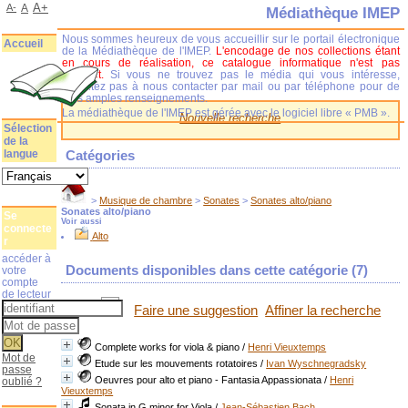
A+
A-
A
Médiathèque IMEP
Nous sommes heureux de vous accueillir sur le portail électronique
Accueil
de la Médiathèque de l'IMEP.
L'encodage de nos collections étant
en cours de réalisation, ce catalogue informatique n'est pas
complet.
Si vous ne trouvez pas le média qui vous intéresse,
n'hésitez pas à nous contacter par mail ou par téléphone pour de
plus amples renseignements.
La médiathèque de l'IMEP est gérée avec le logiciel libre « PMB ».
Nouvelle recherche
Sélection
de la
langue
Catégories
>
Musique de chambre
>
Sonates
>
Sonates alto/piano
Sonates alto/piano
Se
Voir aussi
connecte
Alto
r
accéder à
Documents disponibles dans cette catégorie (
7
)
votre
compte
de lecteur
Faire une suggestion
Affiner la recherche
Complete works for viola & piano
/
Henri Vieuxtemps
Mot de
Etude sur les mouvements rotatoires
/
Ivan Wyschnegradsky
passe
Oeuvres pour alto et piano - Fantasia Appassionata
/
Henri
oublié ?
Vieuxtemps
Sonata in G minor for Viola
/
Jean-Sébastien Bach