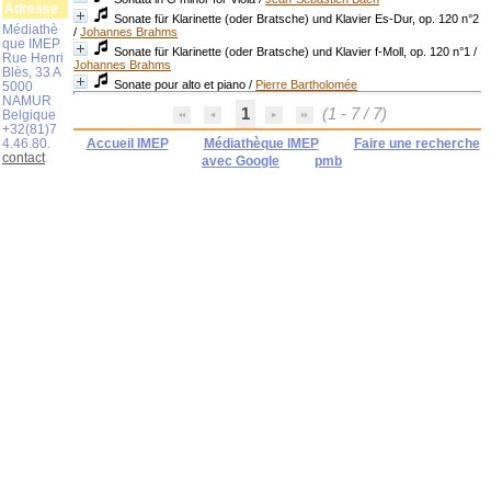
Adresse
Sonate für Klarinette (oder Bratsche) und Klavier Es-Dur, op. 120 n°2
Médiathè
/
Johannes Brahms
que IMEP
Sonate für Klarinette (oder Bratsche) und Klavier f-Moll, op. 120 n°1
/
Rue Henri
Johannes Brahms
Blès, 33 A
Sonate pour alto et piano
/
Pierre Bartholomée
5000
NAMUR
1
(1 - 7 / 7)
Belgique
+32(81)7
4.46.80.
Accueil IMEP
Médiathèque IMEP
Faire une recherche
contact
avec Google
pmb