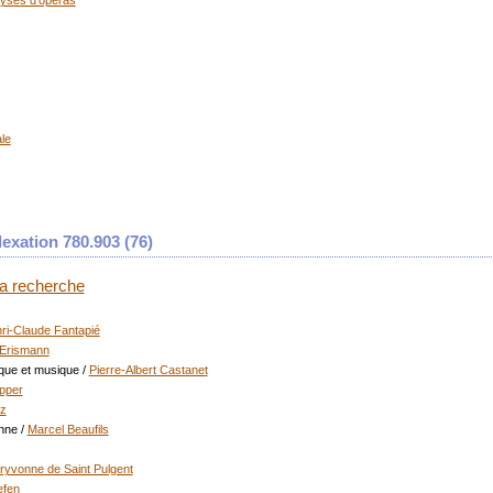
lyses d'opéras
ale
exation 780.903 (
76
)
 la recherche
ri-Claude Fantapié
Erismann
ique et musique
/
Pierre-Albert Castanet
pper
cz
nne
/
Marcel Beaufils
ryvonne de Saint Pulgent
efen