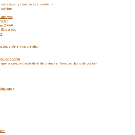
mplète (rythme, lecture, oreille...)
 solfège
, analyse
dictée
rium ORFF
flûte à bec
nt
ale, style et interprétation
tion de choeur
ique vocale, orchestrale et de chambre ; hors partitions de poche)
éductions)
cées