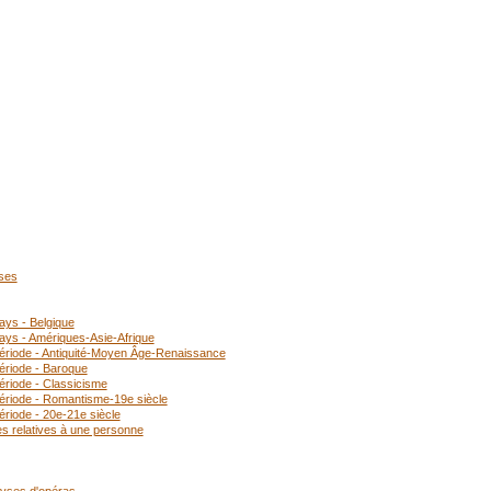
oses
ays - Belgique
ays - Amériques-Asie-Afrique
période - Antiquité-Moyen Âge-Renaissance
ériode - Baroque
ériode - Classicisme
période - Romantisme-19e siècle
ériode - 20e-21e siècle
es relatives à une personne