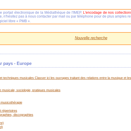
e portail électronique de la Médiathèque de l'IMEP.
L'encodage de nos collections
se, n'hésitez pas à nous contacter par mail ou par téléphone pour de plus amples 
iciel libre « PMB ».
Nouvelle recherche
ar pays - Europe
t techniques musicales Classer ici les ouvrages traitant des relations entre la musique et les
ue musicale, sociologie, pratiques musicales
 musicothérapie
 répertoires
ographies, discographies
re)
l)