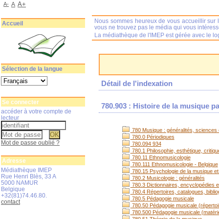
A+
A-
A
Nous sommes heureux de vous accueillir sur l
Accueil
vous ne trouvez pas le média qui vous intéres
La médiathèque de l'IMEP est gérée avec le log
Sélection de la langue
Détail de l'indexation
Se connecter
780.903 : Histoire de la musique p
accéder à votre compte de
lecteur
780 Musique : généralités, sciences e
780.0 Périodiques
Mot de passe oublié ?
780.094 934
780.1 Philosophie, esthétique, critiq
780.11 Ethnomusicologie
Adresse
780.111 Ethnomusicologie - Belgique
Médiathèque IMEP
780.15 Psychologie de la musique et
Rue Henri Blès, 33 A
780.2 Musicologie : généralités
5000 NAMUR
780.3 Dictionnaires, encyclopédies et
Belgique
780.4 Répertoires, catalogues, bibli
+32(81)74.46.80.
780.5 Pédagogie musicale
contact
780.50 Pédagogie musicale (répertoi
780.500 Pédagogie musicale (matérie