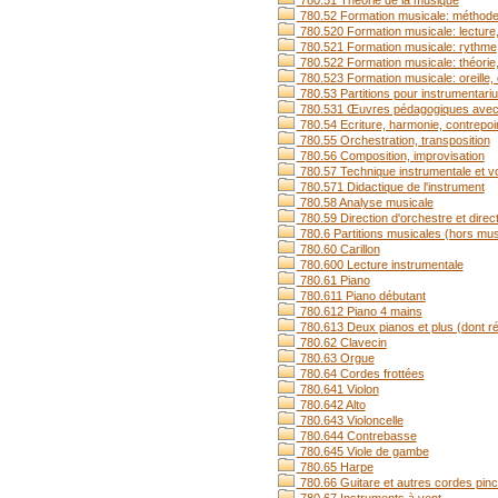
780.51 Théorie de la musique
780.52 Formation musicale: méthode co
780.520 Formation musicale: lecture,
780.521 Formation musicale: rythme
780.522 Formation musicale: théorie
780.523 Formation musicale: oreille, 
780.53 Partitions pour instrumenta
780.531 Œuvres pédagogiques avec 
780.54 Ecriture, harmonie, contrepoi
780.55 Orchestration, transposition
780.56 Composition, improvisation
780.57 Technique instrumentale et voc
780.571 Didactique de l'instrument
780.58 Analyse musicale
780.59 Direction d'orchestre et direc
780.6 Partitions musicales (hors mus
780.60 Carillon
780.600 Lecture instrumentale
780.61 Piano
780.611 Piano débutant
780.612 Piano 4 mains
780.613 Deux pianos et plus (dont r
780.62 Clavecin
780.63 Orgue
780.64 Cordes frottées
780.641 Violon
780.642 Alto
780.643 Violoncelle
780.644 Contrebasse
780.645 Viole de gambe
780.65 Harpe
780.66 Guitare et autres cordes pin