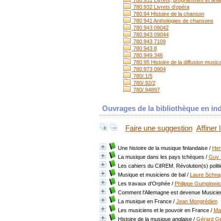
780.931 Livrets, programmes et ana
780.932 Livrets d'opéra
780.94 Histoire de la chanson
780.941 Anthologies de chansons
780.943 09042
780.943 09044
780.943 7109
780.943 8
780.949 346
780.95 Histoire de la diffusion music
780.973 0904
780/.1/5
780/.92/2
780/.94897
Ouvrages de la bibliothèque en ind
Faire une suggestion
Affiner
Une histoire de la musique finlandaise
/
Hen
La musique dans les pays tchèques
/
Guy 
Les cahiers du CiIREM. Révolution(s) polit
Musique et musiciens de bal
/
Laure Schna
Les travaux d'Orphée
/
Philippe Gumplowi
Comment l'Allemagne est devenue Musicie
La musique en France
/
Jean Mongrédien
Les musiciens et le pouvoir en France
/
Ma
Histoire de la musique anglaise
/
Gérard G