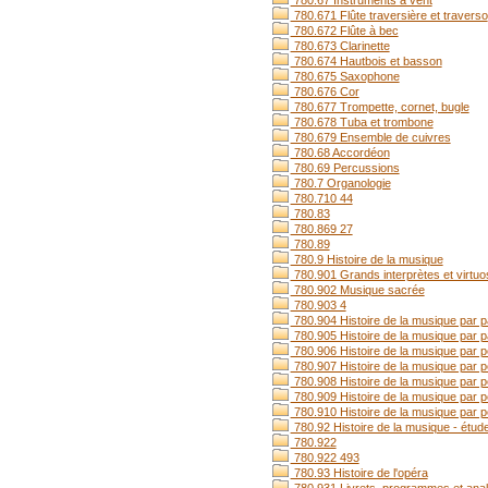
780.67 Instruments à vent
780.671 Flûte traversière et traverso
780.672 Flûte à bec
780.673 Clarinette
780.674 Hautbois et basson
780.675 Saxophone
780.676 Cor
780.677 Trompette, cornet, bugle
780.678 Tuba et trombone
780.679 Ensemble de cuivres
780.68 Accordéon
780.69 Percussions
780.7 Organologie
780.710 44
780.83
780.869 27
780.89
780.9 Histoire de la musique
780.901 Grands interprètes et virtu
780.902 Musique sacrée
780.903 4
780.904 Histoire de la musique par p
780.905 Histoire de la musique par p
780.906 Histoire de la musique par 
780.907 Histoire de la musique par p
780.908 Histoire de la musique par p
780.909 Histoire de la musique par 
780.910 Histoire de la musique par p
780.92 Histoire de la musique - étud
780.922
780.922 493
780.93 Histoire de l'opéra