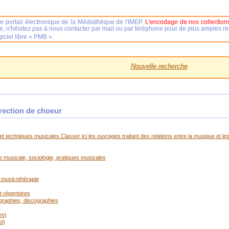
e portail électronique de la Médiathèque de l'IMEP.
L'encodage de nos collections
se, n'hésitez pas à nous contacter par mail ou par téléphone pour de plus amples 
iciel libre « PMB ».
Nouvelle recherche
irection de choeur
t techniques musicales Classer ici les ouvrages traitant des relations entre la musique et les
ue musicale, sociologie, pratiques musicales
 musicothérapie
 répertoires
ographies, discographies
re)
l)