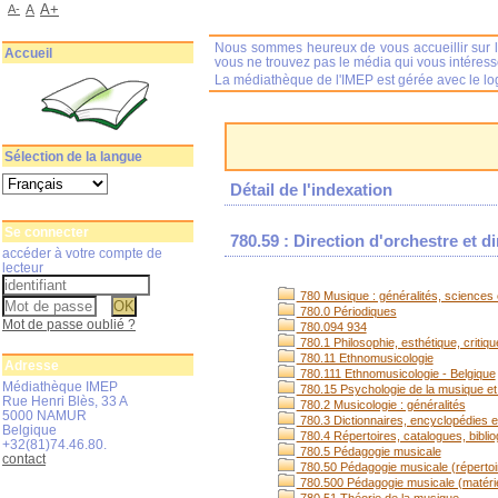
A+
A-
A
Nous sommes heureux de vous accueillir sur l
Accueil
vous ne trouvez pas le média qui vous intéres
La médiathèque de l'IMEP est gérée avec le log
Sélection de la langue
Détail de l'indexation
Se connecter
780.59 : Direction d'orchestre et d
accéder à votre compte de
lecteur
780 Musique : généralités, sciences e
780.0 Périodiques
Mot de passe oublié ?
780.094 934
780.1 Philosophie, esthétique, critiq
780.11 Ethnomusicologie
Adresse
780.111 Ethnomusicologie - Belgique
Médiathèque IMEP
780.15 Psychologie de la musique et
Rue Henri Blès, 33 A
780.2 Musicologie : généralités
5000 NAMUR
780.3 Dictionnaires, encyclopédies et
Belgique
780.4 Répertoires, catalogues, bibli
+32(81)74.46.80.
780.5 Pédagogie musicale
contact
780.50 Pédagogie musicale (répertoi
780.500 Pédagogie musicale (matérie