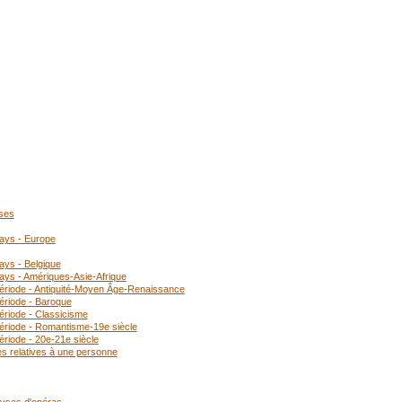
oses
pays - Europe
ays - Belgique
ays - Amériques-Asie-Afrique
période - Antiquité-Moyen Âge-Renaissance
ériode - Baroque
ériode - Classicisme
période - Romantisme-19e siècle
ériode - 20e-21e siècle
es relatives à une personne