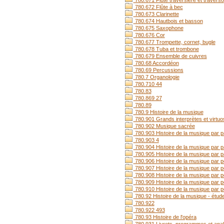
780.671 Flûte traversière et traverso
780.672 Flûte à bec
780.673 Clarinette
780.674 Hautbois et basson
780.675 Saxophone
780.676 Cor
780.677 Trompette, cornet, bugle
780.678 Tuba et trombone
780.679 Ensemble de cuivres
780.68 Accordéon
780.69 Percussions
780.7 Organologie
780.710 44
780.83
780.869 27
780.89
780.9 Histoire de la musique
780.901 Grands interprètes et virtu
780.902 Musique sacrée
780.903 Histoire de la musique par 
780.903 4
780.904 Histoire de la musique par p
780.905 Histoire de la musique par p
780.906 Histoire de la musique par 
780.907 Histoire de la musique par p
780.908 Histoire de la musique par p
780.909 Histoire de la musique par 
780.910 Histoire de la musique par p
780.92 Histoire de la musique - étud
780.922
780.922 493
780.93 Histoire de l'opéra