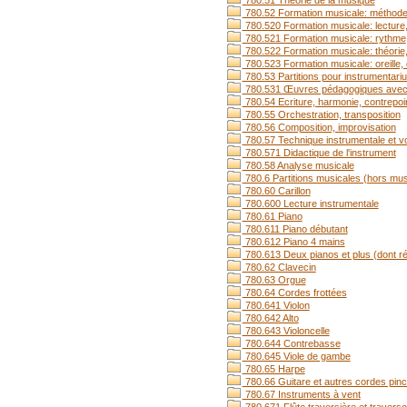
780.51 Théorie de la musique
780.52 Formation musicale: méthode co
780.520 Formation musicale: lecture,
780.521 Formation musicale: rythme
780.522 Formation musicale: théorie
780.523 Formation musicale: oreille, 
780.53 Partitions pour instrumenta
780.531 Œuvres pédagogiques avec 
780.54 Ecriture, harmonie, contrepoi
780.55 Orchestration, transposition
780.56 Composition, improvisation
780.57 Technique instrumentale et voc
780.571 Didactique de l'instrument
780.58 Analyse musicale
780.6 Partitions musicales (hors mus
780.60 Carillon
780.600 Lecture instrumentale
780.61 Piano
780.611 Piano débutant
780.612 Piano 4 mains
780.613 Deux pianos et plus (dont r
780.62 Clavecin
780.63 Orgue
780.64 Cordes frottées
780.641 Violon
780.642 Alto
780.643 Violoncelle
780.644 Contrebasse
780.645 Viole de gambe
780.65 Harpe
780.66 Guitare et autres cordes pin
780.67 Instruments à vent