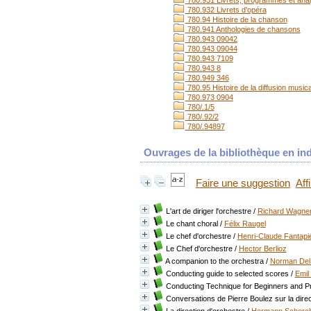
780.931 Livrets, programmes et ana
780.932 Livrets d'opéra
780.94 Histoire de la chanson
780.941 Anthologies de chansons
780.943 09042
780.943 09044
780.943 7109
780.943 8
780.949 346
780.95 Histoire de la diffusion music
780.973 0904
780/.1/5
780/.92/2
780/.94897
Ouvrages de la bibliothèque en ind
Faire une suggestion
Aff
L'art de diriger l'orchestre
/
Richard Wagne
Le chant choral
/
Félix Raugel
Le chef d'orchestre
/
Henri-Claude Fantapi
Le Chef d'orchestre
/
Hector Berlioz
A companion to the orchestra
/
Norman Del
Conducting guide to selected scores
/
Emil
Conducting Technique for Beginners and P
Conversations de Pierre Boulez sur la direc