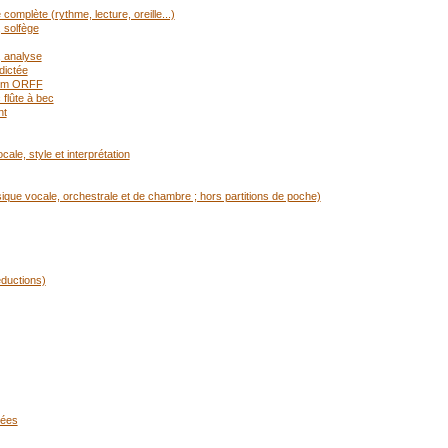
mplète (rythme, lecture, oreille...)
 solfège
, analyse
dictée
rium ORFF
flûte à bec
nt
ale, style et interprétation
ique vocale, orchestrale et de chambre ; hors partitions de poche)
éductions)
cées