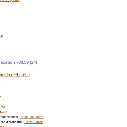
lyses d'opéras
ale
exation 780.59 (
24
)
iner la recherche
r
é
 Mar
 Kahn
rofessionnals
/
Brock McElheran
tion d'orchestre
/
Pierre Boulez