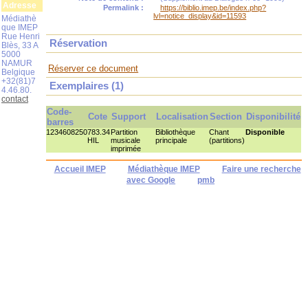
Adresse
Permalink :
https://biblio.imep.be/index.php?
lvl=notice_display&id=11593
Médiathè
que IMEP
Rue Henri
Réservation
Blès, 33 A
5000
NAMUR
Réserver ce document
Belgique
+32(81)7
Exemplaires (1)
4.46.80.
contact
Code-
Cote
Support
Localisation
Section
Disponibilité
barres
1234608250
783.34
Partition
Bibliothèque
Chant
Disponible
HIL
musicale
principale
(partitions)
imprimée
Accueil IMEP
Médiathèque IMEP
Faire une recherche
avec Google
pmb