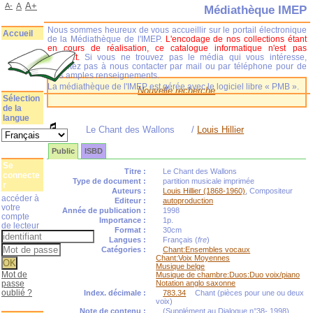
A+
A-
A
Médiathèque IMEP
Nous sommes heureux de vous accueillir sur le portail électronique
Accueil
de la Médiathèque de l'IMEP.
L'encodage de nos collections étant
en cours de réalisation, ce catalogue informatique n'est pas
complet.
Si vous ne trouvez pas le média qui vous intéresse,
n'hésitez pas à nous contacter par mail ou par téléphone pour de
plus amples renseignements.
La médiathèque de l'IMEP est gérée avec le logiciel libre « PMB ».
Nouvelle recherche
Sélection
de la
langue
Le Chant des Wallons
/
Louis Hillier
Public
ISBD
Se
Titre :
Le Chant des Wallons
connecte
Type de document :
partition musicale imprimée
r
Auteurs :
Louis Hillier (1868-1960)
, Compositeur
accéder à
Editeur :
autoproduction
votre
Année de publication :
1998
compte
Importance :
1p.
de lecteur
Format :
30cm
Langues :
Français (
fre
)
Catégories :
Chant:Ensembles vocaux
Chant:Voix Moyennes
Musique belge
Mot de
Musique de chambre:Duos:Duo voix/piano
passe
Notation anglo saxonne
oublié ?
Index. décimale :
783.34
Chant (pièces pour une ou deux
voix)
Note de contenu :
(Supplément au Dialogue n°38- 1998)