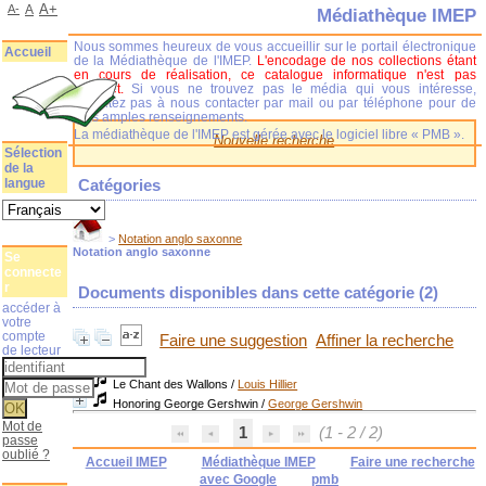
A+
A-
A
Médiathèque IMEP
Nous sommes heureux de vous accueillir sur le portail électronique
Accueil
de la Médiathèque de l'IMEP.
L'encodage de nos collections étant
en cours de réalisation, ce catalogue informatique n'est pas
complet.
Si vous ne trouvez pas le média qui vous intéresse,
n'hésitez pas à nous contacter par mail ou par téléphone pour de
plus amples renseignements.
La médiathèque de l'IMEP est gérée avec le logiciel libre « PMB ».
Nouvelle recherche
Sélection
de la
langue
Catégories
>
Notation anglo saxonne
Notation anglo saxonne
Se
connecte
r
Documents disponibles dans cette catégorie (
2
)
accéder à
votre
compte
Faire une suggestion
Affiner la recherche
de lecteur
Le Chant des Wallons
/
Louis Hillier
Honoring George Gershwin
/
George Gershwin
Mot de
1
(1 - 2 / 2)
passe
oublié ?
Accueil IMEP
Médiathèque IMEP
Faire une recherche
avec Google
pmb