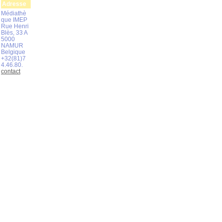
Adresse
Médiathè
que IMEP
Rue Henri
Blès, 33 A
5000
NAMUR
Belgique
+32(81)7
4.46.80.
contact