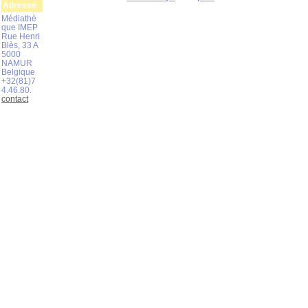
Adresse
Médiathè
que IMEP
Rue Henri
Blès, 33 A
5000
NAMUR
Belgique
+32(81)7
4.46.80.
contact