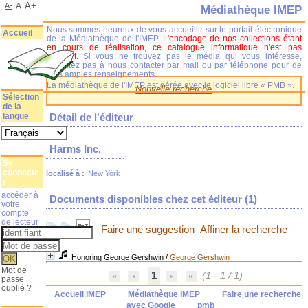
A+
A-
A
Médiathèque IMEP
Nous sommes heureux de vous accueillir sur le portail électronique
Accueil
de la Médiathèque de l'IMEP.
L'encodage de nos collections étant
en cours de réalisation, ce catalogue informatique n'est pas
complet.
Si vous ne trouvez pas le média qui vous intéresse,
n'hésitez pas à nous contacter par mail ou par téléphone pour de
plus amples renseignements.
La médiathèque de l'IMEP est gérée avec le logiciel libre « PMB ».
Nouvelle recherche
Sélection
de la
langue
Détail de l'éditeur
Harms Inc.
Se
connecte
localisé à :
New York
r
accéder à
Documents disponibles chez cet éditeur (
1
)
votre
compte
de lecteur
Faire une suggestion
Affiner la recherche
Honoring George Gershwin
/
George Gershwin
Mot de
1
(1 - 1 / 1)
passe
oublié ?
Accueil IMEP
Médiathèque IMEP
Faire une recherche
avec Google
pmb