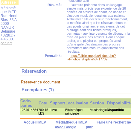
musicothérapie
Adresse
Résumé :
L'auteure présente dans un langage
Médiathè
simple mais précis son expérience de 28
que IMEP
années en ateliers de chant, de danse et
Rue Henri
d'écoute musicale, destinés aux patients
Alzheimer : elle décrit leur fonctionnement,
Blès, 33 A
le matériel ainsi que les résultats obtenus.
5000
Les points originaux et novateurs de cet
NAMUR
ouvrage sont des fiches pratiques,
Belgique
permettant aux intervenants de découvrir la
+32(81)7
mise en place des ateliers. Pour chaque
4.46.80.
atelier, une playlist est proposée ainsi
contact
qu'une grille d'évaluation des progrès
permettant une mesure quantitative des
résultats.
Permalink :
https://biblio.imep.be/index.php?
lvl=notice_display&id=17739
Réservation
Réserver ce document
Exemplaires (1)
Code-
Cote
Support
Localisation
Section
Disponibilité
barres
1234614354
780.15
Livre
Bibliothèque
Musicologie
Disponible
LES
principale
Accueil IMEP
Médiathèque IMEP
Faire une recherche
avec Google
pmb