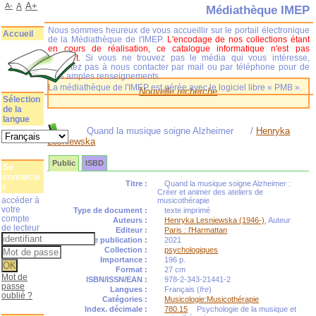
A+
A-
A
Médiathèque IMEP
Nous sommes heureux de vous accueillir sur le portail électronique
Accueil
de la Médiathèque de l'IMEP.
L'encodage de nos collections étant
en cours de réalisation, ce catalogue informatique n'est pas
complet.
Si vous ne trouvez pas le média qui vous intéresse,
n'hésitez pas à nous contacter par mail ou par téléphone pour de
plus amples renseignements.
La médiathèque de l'IMEP est gérée avec le logiciel libre « PMB ».
Nouvelle recherche
Sélection
de la
langue
Quand la musique soigne Alzheimer
/
Henryka
Lesniewska
Public
ISBD
Se
connecte
Titre :
Quand la musique soigne Alzheimer :
r
Créer et animer des ateliers de
accéder à
musicothérapie
votre
Type de document :
texte imprimé
compte
Auteurs :
Henryka Lesniewska (1946-)
, Auteur
de lecteur
Editeur :
Paris : l'Harmattan
Année de publication :
2021
Collection :
psychologiques
Importance :
196 p.
Format :
27 cm
Mot de
ISBN/ISSN/EAN :
978-2-343-21441-2
passe
Langues :
Français (
fre
)
oublié ?
Catégories :
Musicologie:Musicothérapie
Index. décimale :
780.15
Psychologie de la musique et