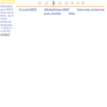
Adresse
1
(1 - 3 / 3)
Médiathè
que IMEP
Accueil IMEP
Médiathèque IMEP
Faire une recherche
Rue Henri
avec Google
pmb
Blès, 33 A
5000
NAMUR
Belgique
+32(81)7
4.46.80.
contact