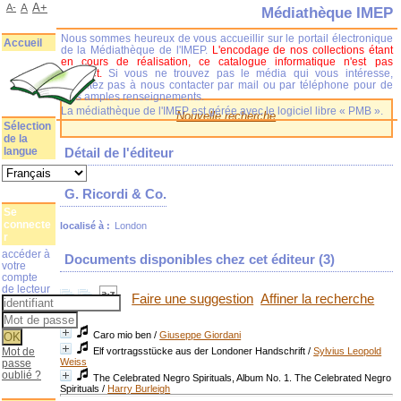
A+
A-
A
Médiathèque IMEP
Nous sommes heureux de vous accueillir sur le portail électronique
Accueil
de la Médiathèque de l'IMEP.
L'encodage de nos collections étant
en cours de réalisation, ce catalogue informatique n'est pas
complet.
Si vous ne trouvez pas le média qui vous intéresse,
n'hésitez pas à nous contacter par mail ou par téléphone pour de
plus amples renseignements.
La médiathèque de l'IMEP est gérée avec le logiciel libre « PMB ».
Nouvelle recherche
Sélection
de la
langue
Détail de l'éditeur
G. Ricordi & Co.
Se
connecte
localisé à :
London
r
accéder à
Documents disponibles chez cet éditeur (
3
)
votre
compte
de lecteur
Faire une suggestion
Affiner la recherche
Caro mio ben
/
Giuseppe Giordani
Mot de
Elf vortragsstücke aus der Londoner Handschrift
/
Sylvius Leopold
Weiss
passe
oublié ?
The Celebrated Negro Spirituals, Album No. 1. The Celebrated Negro
Spirituals
/
Harry Burleigh