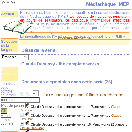
A+
A-
A
Médiathèque IMEP
Nous sommes heureux de vous accueillir sur le portail électronique
Accueil
de la Médiathèque de l'IMEP.
L'encodage de nos collections étant
en cours de réalisation, ce catalogue informatique n'est pas
complet.
Si vous ne trouvez pas le média qui vous intéresse,
n'hésitez pas à nous contacter par mail ou par téléphone pour de
plus amples renseignements.
La médiathèque de l'IMEP est gérée avec le logiciel libre « PMB ».
Nouvelle recherche
Sélection
de la
langue
Détail de la série
Claude Debussy - the complete works
Se
connecte
r
Documents disponibles dans cette série (
35
)
accéder à
votre
compte
Faire une suggestion
Affiner la recherche
de lecteur
Claude Debussy - the complete works, 1. Piano works
/
Claude
Debussy
Mot de
Claude Debussy - the complete works, 1. Piano works
/
Claude
Debussy
passe
oublié ?
Claude Debussy - the complete works, 10. Piano works (2 pianos)
/
Claude Debussy