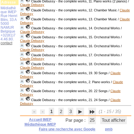
Claude Debussy - the complete works, 11. Piano works (2 pianos)
/
Adresse
Claude Debussy
Médiathè
Claude Debussy - the complete works, 12. Chamber Music
/
Claude
que IMEP
Debussy
Rue Henri
Claude Debussy - the complete works, 13. Chamber Music
/
Claude
Blès, 33 A
Debussy
5000
NAMUR
Claude Debussy - the complete works, 14. Orchestral Works
/
Belgique
Claude Debussy
+32(81)7
Claude Debussy - the complete works, 15. Orchestral Works
/
4.46.80.
Claude Debussy
contact
Claude Debussy - the complete works, 16. Orchestral Works
/
Claude Debussy
Claude Debussy - the complete works, 17. Orchestral Works
/
Claude Debussy
Claude Debussy - the complete works, 18. Orchestral Works
/
Claude Debussy
Claude Debussy - the complete works, 19. 30 Songs
/
Claude
Debussy
Claude Debussy - the complete works, 2. Piano works
/
Claude
Debussy
Claude Debussy - the complete works, 20. 22 Songs
/
Claude
Debussy
Claude Debussy - the complete works, 21. 24 Songs
/
Claude
Debussy
1
2
3
(1 - 15 / 35)
Accueil IMEP
Par page :
25
Tout afficher
Médiathèque IMEP
Faire une recherche avec Google
pmb