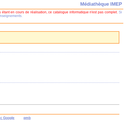
Médiathèque IMEP
 étant en cours de réalisation, ce catalogue informatique n'est pas complet.
Si
renseignements.
ec Google
pmb