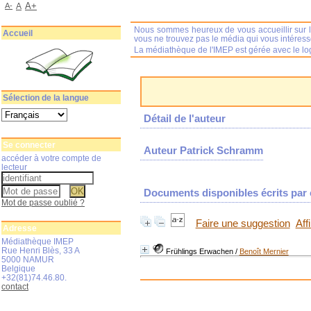
A+
A-
A
Nous sommes heureux de vous accueillir sur l
Accueil
vous ne trouvez pas le média qui vous intéres
La médiathèque de l'IMEP est gérée avec le log
Sélection de la langue
Détail de l'auteur
Se connecter
Auteur Patrick Schramm
accéder à votre compte de
lecteur
Documents disponibles écrits par c
Mot de passe oublié ?
Faire une suggestion
Aff
Adresse
Médiathèque IMEP
Rue Henri Blès, 33 A
Frühlings Erwachen
/
Benoît Mernier
5000 NAMUR
Belgique
+32(81)74.46.80.
contact