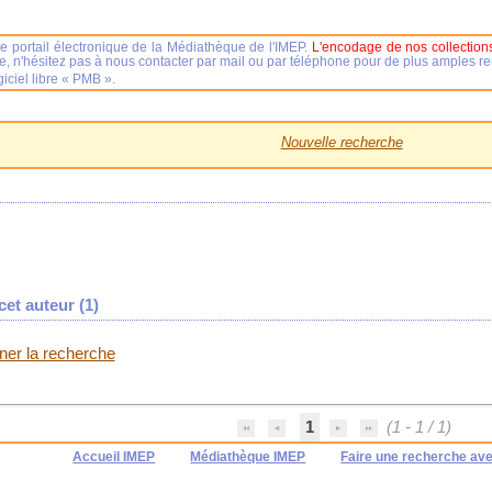
e portail électronique de la Médiathèque de l'IMEP.
L'encodage de nos collections
se, n'hésitez pas à nous contacter par mail ou par téléphone pour de plus amples 
iciel libre « PMB ».
Nouvelle recherche
et auteur (
1
)
iner la recherche
1
(1 - 1 / 1)
Accueil IMEP
Médiathèque IMEP
Faire une recherche av