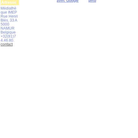
avec Google
pmb
Adresse
Médiathè
que IMEP
Rue Henri
Blès, 33 A
5000
NAMUR
Belgique
+32(81)7
4.46.80.
contact