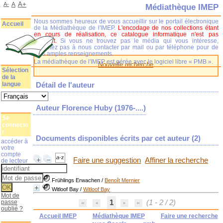
A+
A-
A
Médiathèque IMEP
Nous sommes heureux de vous accueillir sur le portail électronique
Accueil
de la Médiathèque de l'IMEP.
L'encodage de nos collections étant
en cours de réalisation, ce catalogue informatique n'est pas
complet.
Si vous ne trouvez pas le média qui vous intéresse,
n'hésitez pas à nous contacter par mail ou par téléphone pour de
plus amples renseignements.
La médiathèque de l'IMEP est gérée avec le logiciel libre « PMB ».
Nouvelle recherche
Sélection
de la
langue
Détail de l'auteur
Auteur Florence Huby (1976-....)
Se
connecte
r
Documents disponibles écrits par cet auteur (
2
)
accéder à
votre
compte
Faire une suggestion
Affiner la recherche
de lecteur
Frühlings Erwachen
/
Benoît Mernier
Witloof Bay
/
Witloof Bay
Mot de
passe
1
(1 - 2 / 2)
oublié ?
Accueil IMEP
Médiathèque IMEP
Faire une recherche