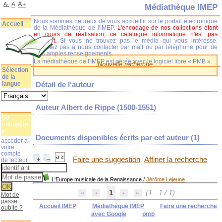
A+
A-
A
Médiathèque IMEP
Nous sommes heureux de vous accueillir sur le portail électronique
Accueil
de la Médiathèque de l'IMEP.
L'encodage de nos collections étant
en cours de réalisation, ce catalogue informatique n'est pas
complet.
Si vous ne trouvez pas le média qui vous intéresse,
n'hésitez pas à nous contacter par mail ou par téléphone pour de
plus amples renseignements.
La médiathèque de l'IMEP est gérée avec le logiciel libre « PMB ».
Nouvelle recherche
Sélection
de la
langue
Détail de l'auteur
Auteur Albert de Rippe (1500-1551)
Se
connecte
r
Documents disponibles écrits par cet auteur (
1
)
accéder à
votre
compte
Faire une suggestion
Affiner la recherche
de lecteur
L'Europe musicale de la Renaissance
/
Jérôme Lejeune
1
(1 - 1 / 1)
Mot de
passe
Accueil IMEP
Médiathèque IMEP
Faire une recherche
oublié ?
avec Google
pmb