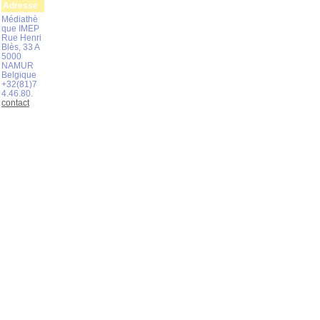
Adresse
Médiathè
que IMEP
Rue Henri
Blès, 33 A
5000
NAMUR
Belgique
+32(81)7
4.46.80.
contact