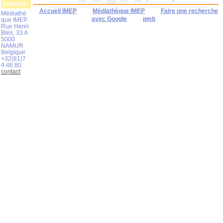
Adresse
Accueil IMEP
Médiathèque IMEP
Faire une recherche
Médiathè
avec Google
pmb
que IMEP
Rue Henri
Blès, 33 A
5000
NAMUR
Belgique
+32(81)7
4.46.80.
contact