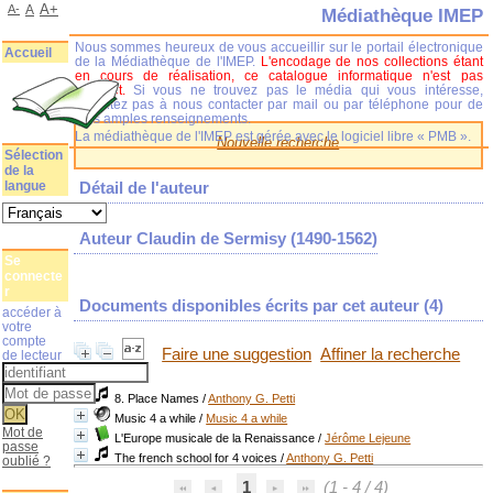
A+
A-
A
Médiathèque IMEP
Nous sommes heureux de vous accueillir sur le portail électronique
Accueil
de la Médiathèque de l'IMEP.
L'encodage de nos collections étant
en cours de réalisation, ce catalogue informatique n'est pas
complet.
Si vous ne trouvez pas le média qui vous intéresse,
n'hésitez pas à nous contacter par mail ou par téléphone pour de
plus amples renseignements.
La médiathèque de l'IMEP est gérée avec le logiciel libre « PMB ».
Nouvelle recherche
Sélection
de la
langue
Détail de l'auteur
Auteur Claudin de Sermisy (1490-1562)
Se
connecte
r
Documents disponibles écrits par cet auteur (
4
)
accéder à
votre
compte
Faire une suggestion
Affiner la recherche
de lecteur
8. Place Names
/
Anthony G. Petti
Music 4 a while
/
Music 4 a while
Mot de
L'Europe musicale de la Renaissance
/
Jérôme Lejeune
passe
The french school for 4 voices
/
Anthony G. Petti
oublié ?
1
(1 - 4 / 4)