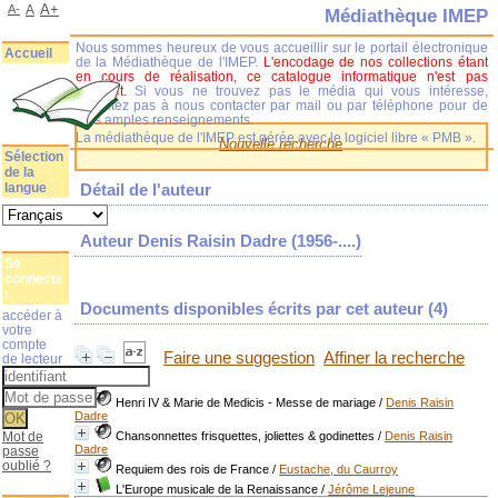
A+
A-
A
Médiathèque IMEP
Nous sommes heureux de vous accueillir sur le portail électronique
Accueil
de la Médiathèque de l'IMEP.
L'encodage de nos collections étant
en cours de réalisation, ce catalogue informatique n'est pas
complet.
Si vous ne trouvez pas le média qui vous intéresse,
n'hésitez pas à nous contacter par mail ou par téléphone pour de
plus amples renseignements.
La médiathèque de l'IMEP est gérée avec le logiciel libre « PMB ».
Nouvelle recherche
Sélection
de la
langue
Détail de l'auteur
Auteur Denis Raisin Dadre (1956-....)
Se
connecte
r
Documents disponibles écrits par cet auteur (
4
)
accéder à
votre
compte
Faire une suggestion
Affiner la recherche
de lecteur
Henri IV & Marie de Medicis - Messe de mariage
/
Denis Raisin
Dadre
Mot de
Chansonnettes frisquettes, joliettes & godinettes
/
Denis Raisin
Dadre
passe
oublié ?
Requiem des rois de France
/
Eustache, du Caurroy
L'Europe musicale de la Renaissance
/
Jérôme Lejeune