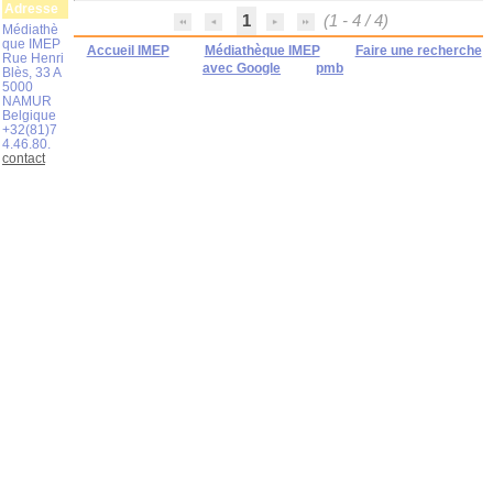
Adresse
1
(1 - 4 / 4)
Médiathè
que IMEP
Accueil IMEP
Médiathèque IMEP
Faire une recherche
Rue Henri
avec Google
pmb
Blès, 33 A
5000
NAMUR
Belgique
+32(81)7
4.46.80.
contact