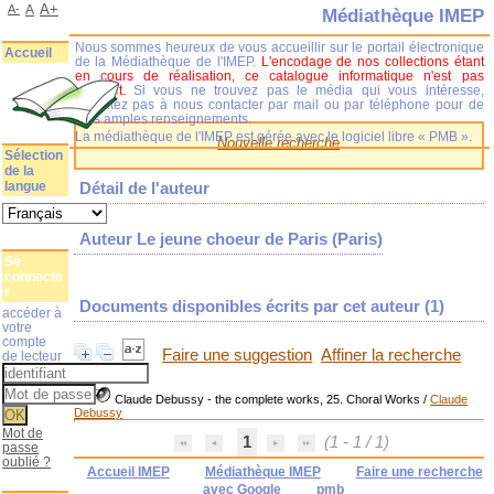
A+
A-
A
Médiathèque IMEP
Nous sommes heureux de vous accueillir sur le portail électronique
Accueil
de la Médiathèque de l'IMEP.
L'encodage de nos collections étant
en cours de réalisation, ce catalogue informatique n'est pas
complet.
Si vous ne trouvez pas le média qui vous intéresse,
n'hésitez pas à nous contacter par mail ou par téléphone pour de
plus amples renseignements.
La médiathèque de l'IMEP est gérée avec le logiciel libre « PMB ».
Nouvelle recherche
Sélection
de la
langue
Détail de l'auteur
Auteur Le jeune choeur de Paris (Paris)
Se
connecte
r
Documents disponibles écrits par cet auteur (
1
)
accéder à
votre
compte
Faire une suggestion
Affiner la recherche
de lecteur
Claude Debussy - the complete works, 25. Choral Works
/
Claude
Debussy
Mot de
1
(1 - 1 / 1)
passe
oublié ?
Accueil IMEP
Médiathèque IMEP
Faire une recherche
avec Google
pmb