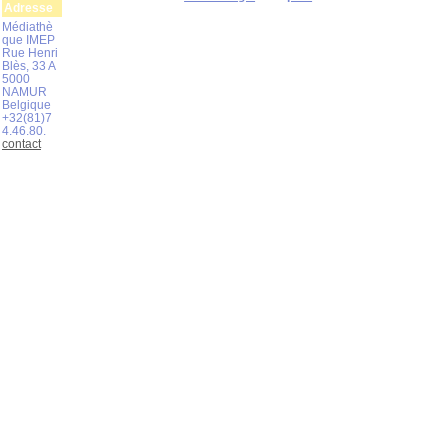
Adresse
Médiathè
que IMEP
Rue Henri
Blès, 33 A
5000
NAMUR
Belgique
+32(81)7
4.46.80.
contact