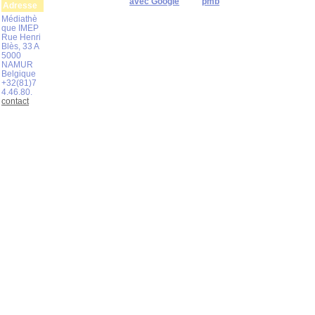
avec Google
pmb
Adresse
Médiathè
que IMEP
Rue Henri
Blès, 33 A
5000
NAMUR
Belgique
+32(81)7
4.46.80.
contact