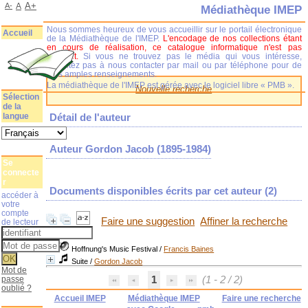
A+
A-
A
Médiathèque IMEP
Nous sommes heureux de vous accueillir sur le portail électronique
Accueil
de la Médiathèque de l'IMEP.
L'encodage de nos collections étant
en cours de réalisation, ce catalogue informatique n'est pas
complet.
Si vous ne trouvez pas le média qui vous intéresse,
n'hésitez pas à nous contacter par mail ou par téléphone pour de
plus amples renseignements.
La médiathèque de l'IMEP est gérée avec le logiciel libre « PMB ».
Nouvelle recherche
Sélection
de la
langue
Détail de l'auteur
Auteur Gordon Jacob (1895-1984)
Se
connecte
r
Documents disponibles écrits par cet auteur (
2
)
accéder à
votre
compte
Faire une suggestion
Affiner la recherche
de lecteur
Hoffnung's Music Festival
/
Francis Baines
Suite
/
Gordon Jacob
Mot de
passe
1
(1 - 2 / 2)
oublié ?
Accueil IMEP
Médiathèque IMEP
Faire une recherche