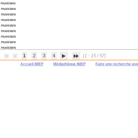
 musicians
d musicians
d musicians
d musicians
d musicians
d musicians
d musicians
d musicians
d musicians
1
2
3
4
(1 - 15 / 57)
Accueil IMEP
Médiathèque IMEP
Faire une recherche av