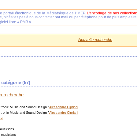
e portail électronique de la Médiathèque de l'IMEP.
L'encodage de nos collections
se, n'hésitez pas à nous contacter par mail ou par téléphone pour de plus amples 
iciel libre « PMB ».
Nouvelle recherche
catégorie (
57
)
 la recherche
ctronic Music and Sound Design
/
Alessandro Cipriani
ctronic Music and Sound Design
/
Alessandro Cipriani
ki
musicians
d musicians