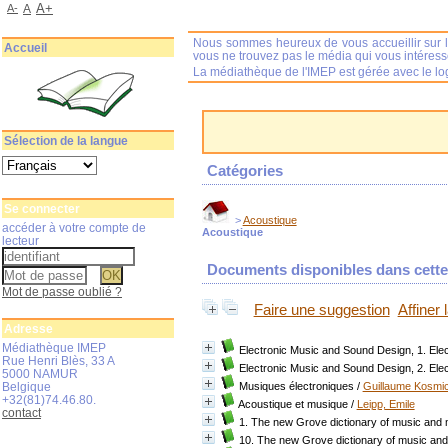
A+
A-
A
Nous sommes heureux de vous accueillir sur l
Accueil
vous ne trouvez pas le média qui vous intéres
La médiathèque de l'IMEP est gérée avec le log
Sélection de la langue
Catégories
Se connecter
>
Acoustique
accéder à votre compte de
Acoustique
lecteur
Documents disponibles dans cette 
Mot de passe oublié ?
Faire une suggestion
Affiner
Adresse
Médiathèque IMEP
Electronic Music and Sound Design, 1. Ele
Rue Henri Blès, 33 A
Electronic Music and Sound Design, 2. Ele
5000 NAMUR
Belgique
Musiques électroniques
/
Guillaume Kosmic
+32(81)74.46.80.
Acoustique et musique
/
Leipp, Emile
contact
1. The new Grove dictionary of music and 
10. The new Grove dictionary of music an