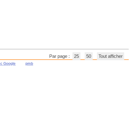
Par page :
25
50
Tout afficher
ec Google
pmb