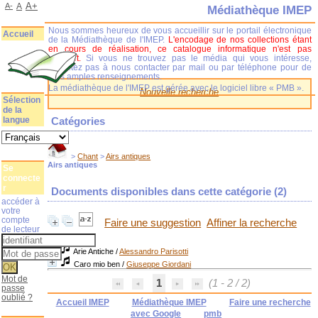
A+
A-
A
Médiathèque IMEP
Nous sommes heureux de vous accueillir sur le portail électronique
Accueil
de la Médiathèque de l'IMEP.
L'encodage de nos collections étant
en cours de réalisation, ce catalogue informatique n'est pas
complet.
Si vous ne trouvez pas le média qui vous intéresse,
n'hésitez pas à nous contacter par mail ou par téléphone pour de
plus amples renseignements.
La médiathèque de l'IMEP est gérée avec le logiciel libre « PMB ».
Nouvelle recherche
Sélection
de la
langue
Catégories
>
Chant
>
Airs antiques
Airs antiques
Se
connecte
r
Documents disponibles dans cette catégorie (
2
)
accéder à
votre
compte
Faire une suggestion
Affiner la recherche
de lecteur
Arie Antiche
/
Alessandro Parisotti
Caro mio ben
/
Giuseppe Giordani
Mot de
1
(1 - 2 / 2)
passe
oublié ?
Accueil IMEP
Médiathèque IMEP
Faire une recherche
avec Google
pmb