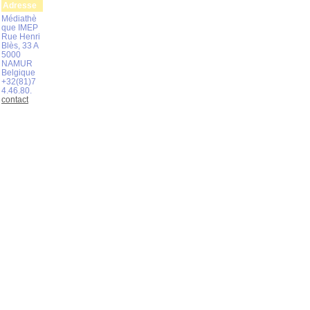
Adresse
Médiathè
que IMEP
Rue Henri
Blès, 33 A
5000
NAMUR
Belgique
+32(81)7
4.46.80.
contact