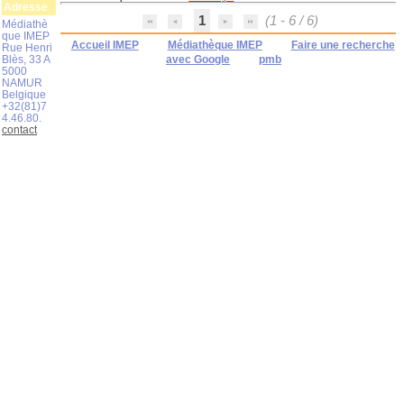
Adresse
1
(1 - 6 / 6)
Médiathè
que IMEP
Accueil IMEP
Médiathèque IMEP
Faire une recherche
Rue Henri
Blès, 33 A
avec Google
pmb
5000
NAMUR
Belgique
+32(81)7
4.46.80.
contact