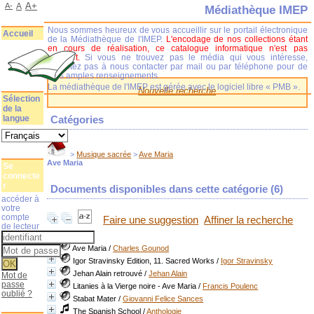
A+
A-
A
Médiathèque IMEP
Nous sommes heureux de vous accueillir sur le portail électronique
Accueil
de la Médiathèque de l'IMEP.
L'encodage de nos collections étant
en cours de réalisation, ce catalogue informatique n'est pas
complet.
Si vous ne trouvez pas le média qui vous intéresse,
n'hésitez pas à nous contacter par mail ou par téléphone pour de
plus amples renseignements.
La médiathèque de l'IMEP est gérée avec le logiciel libre « PMB ».
Nouvelle recherche
Sélection
de la
langue
Catégories
>
Musique sacrée
>
Ave Maria
Ave Maria
Se
connecte
r
Documents disponibles dans cette catégorie (
6
)
accéder à
votre
compte
Faire une suggestion
Affiner la recherche
de lecteur
Ave Maria
/
Charles Gounod
Igor Stravinsky Edition, 11. Sacred Works
/
Igor Stravinsky
Jehan Alain retrouvé
/
Jehan Alain
Mot de
passe
Litanies à la Vierge noire - Ave Maria
/
Francis Poulenc
oublié ?
Stabat Mater
/
Giovanni Felice Sances
The Spanish School
/
Anthologie