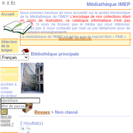
A+
A-
A
Médiathèque IMEP
Nous sommes heureux de vous accueillir sur le portail électronique
Accueil
de la Médiathèque de l'IMEP.
L'encodage de nos collections étant
en cours de réalisation, ce catalogue informatique n'est pas
complet.
Si vous ne trouvez pas le média qui vous intéresse,
n'hésitez pas à nous contacter par mail ou par téléphone pour de
plus amples renseignements.
La médiathèque de l'IMEP est gérée avec le logiciel libre « PMB ».
Nouvelle recherche
Sélection
de la
langue
Bibliothèque principale
Se
connecte
r
accéder à
votre
compte
de lecteur
Revues
> Non classé
Mot de
passe
2 résultat(s)
oublié ?