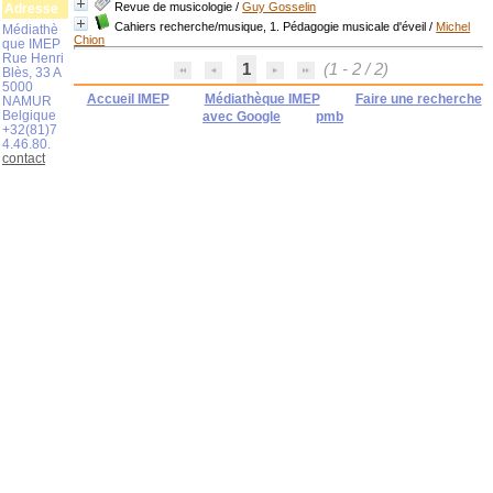
Revue de musicologie
/
Guy Gosselin
Adresse
Cahiers recherche/musique, 1. Pédagogie musicale d'éveil
/
Michel
Médiathè
Chion
que IMEP
Rue Henri
1
(1 - 2 / 2)
Blès, 33 A
5000
Accueil IMEP
Médiathèque IMEP
Faire une recherche
NAMUR
Belgique
avec Google
pmb
+32(81)7
4.46.80.
contact