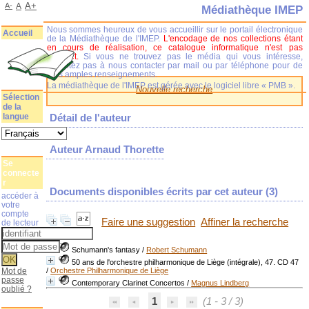
A+
A-
A
Médiathèque IMEP
Nous sommes heureux de vous accueillir sur le portail électronique
Accueil
de la Médiathèque de l'IMEP.
L'encodage de nos collections étant
en cours de réalisation, ce catalogue informatique n'est pas
complet.
Si vous ne trouvez pas le média qui vous intéresse,
n'hésitez pas à nous contacter par mail ou par téléphone pour de
plus amples renseignements.
La médiathèque de l'IMEP est gérée avec le logiciel libre « PMB ».
Nouvelle recherche
Sélection
de la
langue
Détail de l'auteur
Auteur Arnaud Thorette
Se
connecte
r
Documents disponibles écrits par cet auteur (
3
)
accéder à
votre
compte
Faire une suggestion
Affiner la recherche
de lecteur
Schumann's fantasy
/
Robert Schumann
50 ans de l'orchestre philharmonique de Liège (intégrale), 47. CD 47
Mot de
/
Orchestre Philharmonique de Liège
passe
Contemporary Clarinet Concertos
/
Magnus Lindberg
oublié ?
1
(1 - 3 / 3)