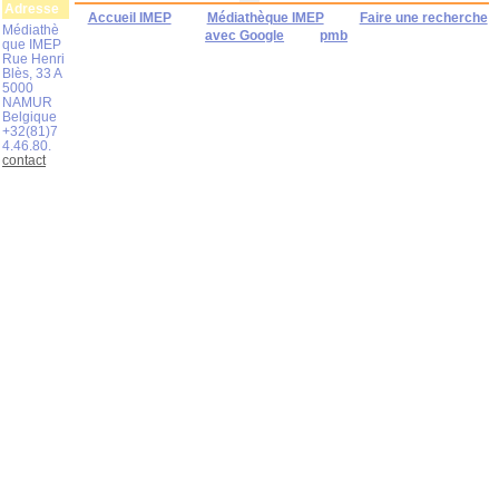
Adresse
Accueil IMEP
Médiathèque IMEP
Faire une recherche
Médiathè
avec Google
pmb
que IMEP
Rue Henri
Blès, 33 A
5000
NAMUR
Belgique
+32(81)7
4.46.80.
contact