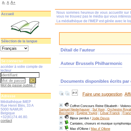
A+
A-
A
Nous sommes heureux de vous accueillir sur l
Accueil
vous ne trouvez pas le média qui vous intéres
La médiathèque de l'IMEP est gérée avec le log
Sélection de la langue
Détail de l'auteur
Se connecter
Auteur Brussels Philharmonic
accéder à votre compte de
lecteur
Documents disponibles écrits par c
Mot de passe oublié ?
Faire une suggestion
Aff
Adresse
Médiathèque IMEP
Rue Henri Blès, 33 A
Coffret Concours Reine Elisabeth - Violonc
5000 NAMUR
Samuel Niederhauser
;
Sul Yoon
;
Orchestre Royal
Belgique
Boccherini
;
Eugène Ysaÿe
;
César Franck
;
Franz
+32(81)74.46.80.
Bijoux perdus
/
Jodie Devos
contact
Cantates, choeurs et musique symphoniqu
Max d'Ollone
/
Max d' Ollone