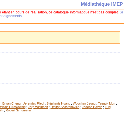
Médiathèque IMEP
 étant en cours de réalisation, ce catalogue informatique n'est pas complet.
Si
renseignements.
;
Bryan Cheng
;
Jeremias Fliedl
;
Stéphanie Huang
;
Woochan Jeong
;
Taeguk Mun
;
Witold Lutoslawski
;
Jörg Widmann
;
Dmitry Shostakovich
;
Joseph Haydn
;
Luigi
ith
;
Robert Schumann