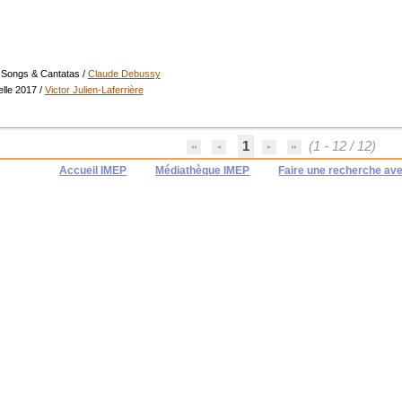
 Songs & Cantatas
/
Claude Debussy
elle 2017
/
Victor Julien-Laferrière
1
(1 - 12 / 12)
Accueil IMEP
Médiathèque IMEP
Faire une recherche av