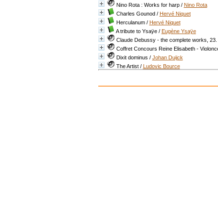
Nino Rota : Works for harp
/
Nino Rota
Charles Gounod
/
Hervé Niquet
Herculanum
/
Hervé Niquet
A tribute to Ysaÿe
/
Eugène Ysaÿe
Claude Debussy - the complete works, 23.
Coffret Concours Reine Elisabeth - Violonc
Dixit dominus
/
Johan Duijck
The Artist
/
Ludovic Bource