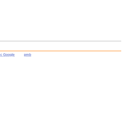
ec Google
pmb