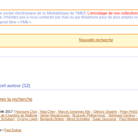
e portail électronique de la Médiathèque de l'IMEP.
L'encodage de nos collections
se, n'hésitez pas à nous contacter par mail ou par téléphone pour de plus amples 
iciel libre « PMB ».
Nouvelle recherche
et auteur (
12
)
iner la recherche
elle 2017
/
Hayoung Choi
;
Yibai Chen
;
Marcel Johannes Kits
;
Oleksiy Shadrin
;
Petar Pejčić
 de Chambre de Wallonie
;
Vahan Mardirossian
;
Brussels Philharmonic
;
Stéphane Denève
;
 Schubert
;
György Ligeti
;
Benjamin Britten
;
Alfred Schnittke
;
Daan Janssens
;
Paul Hindem
e
/
Paul Dukas