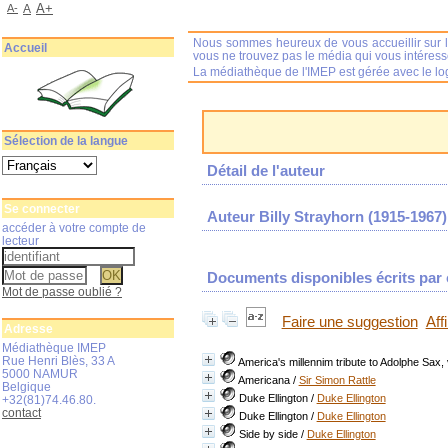
A+
A-
A
Nous sommes heureux de vous accueillir sur l
Accueil
vous ne trouvez pas le média qui vous intéres
La médiathèque de l'IMEP est gérée avec le log
Sélection de la langue
Détail de l'auteur
Se connecter
Auteur Billy Strayhorn (1915-1967)
accéder à votre compte de
lecteur
Documents disponibles écrits par c
Mot de passe oublié ?
Faire une suggestion
Aff
Adresse
Médiathèque IMEP
Rue Henri Blès, 33 A
America's millennim tribute to Adolphe Sax,
5000 NAMUR
Americana
/
Sir Simon Rattle
Belgique
Duke Ellington
/
Duke Ellington
+32(81)74.46.80.
contact
Duke Ellington
/
Duke Ellington
Side by side
/
Duke Ellington