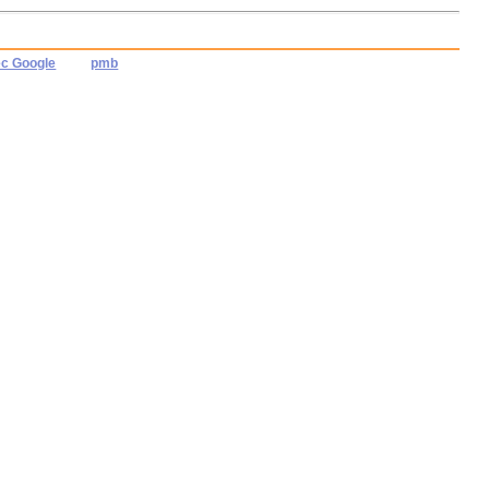
ec Google
pmb