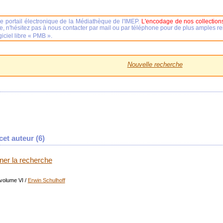
e portail électronique de la Médiathèque de l'IMEP.
L'encodage de nos collections
se, n'hésitez pas à nous contacter par mail ou par téléphone pour de plus amples 
iciel libre « PMB ».
Nouvelle recherche
et auteur (
6
)
iner la recherche
 volume VI
/
Erwin Schulhoff