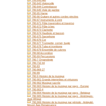
780.642 Alto
780.643 Violoncelle
780.644 Contrebasse
780.645 Viole de gambe
780.65 Harpe
780.66 Guitare et autres cordes pincées
780.67 Instruments à vent
780.671 Flûte traversière et traverso
780.672 Flûte à bec
780.673 Clarinette
780.674 Hautbois et basson
780.675 Saxophone
780.676 Cor
780.677 Trompette, cornet, bugle
780.678 Tuba et trombone
780.679 Ensemble de cuivres
780.68 Accordéon
780.69 Percussions
780.7 Organologie
780.710 44
780.83
780.869 27
780.89
780.9 Histoire de la musique
780.901 Grands interprètes et virtuoses
780.902 Musique sacrée
780.903 Histoire de la musique par pays - Europe
780.903 4
780.904 Histoire de la musique par pays - Belgique
780.905 Histoire de la musique par pays - Amériques-
Asie-Afrique
780.906 Histoire de la musique par période - Antiquité-
Moyen Âge-Renaissance