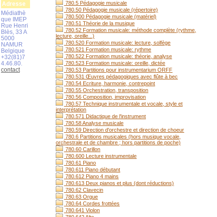
780.5 Pédagogie musicale
Adresse
780.50 Pédagogie musicale (répertoire)
Médiathè
780.500 Pédagogie musicale (matériel)
que IMEP
780.51 Théorie de la musique
Rue Henri
780.52 Formation musicale: méthode complète (rythme,
Blès, 33 A
lecture, oreille...)
5000
780.520 Formation musicale: lecture, solfège
NAMUR
780.521 Formation musicale: rythme
Belgique
780.522 Formation musicale: théorie, analyse
+32(81)7
4.46.80.
780.523 Formation musicale: oreille, dictée
contact
780.53 Partitions pour instrumentarium ORFF
780.531 Œuvres pédagogiques avec flûte à bec
780.54 Ecriture, harmonie, contrepoint
780.55 Orchestration, transposition
780.56 Composition, improvisation
780.57 Technique instrumentale et vocale, style et
interprétation
780.571 Didactique de l'instrument
780.58 Analyse musicale
780.59 Direction d'orchestre et direction de choeur
780.6 Partitions musicales (hors musique vocale,
orchestrale et de chambre ; hors partitions de poche)
780.60 Carillon
780.600 Lecture instrumentale
780.61 Piano
780.611 Piano débutant
780.612 Piano 4 mains
780.613 Deux pianos et plus (dont réductions)
780.62 Clavecin
780.63 Orgue
780.64 Cordes frottées
780.641 Violon