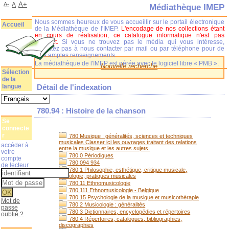
A+
A-
A
Médiathèque IMEP
Nous sommes heureux de vous accueillir sur le portail électronique
Accueil
de la Médiathèque de l'IMEP.
L'encodage de nos collections étant
en cours de réalisation, ce catalogue informatique n'est pas
complet.
Si vous ne trouvez pas le média qui vous intéresse,
n'hésitez pas à nous contacter par mail ou par téléphone pour de
plus amples renseignements.
La médiathèque de l'IMEP est gérée avec le logiciel libre « PMB ».
Nouvelle recherche
Sélection
de la
langue
Détail de l'indexation
780.94 : Histoire de la chanson
Se
connecte
r
780 Musique : généralités, sciences et techniques
musicales Classer ici les ouvrages traitant des relations
accéder à
entre la musique et les autres sujets.
votre
780.0 Périodiques
compte
780.094 934
de lecteur
780.1 Philosophie, esthétique, critique musicale,
sociologie, pratiques musicales
780.11 Ethnomusicologie
780.111 Ethnomusicologie - Belgique
780.15 Psychologie de la musique et musicothérapie
Mot de
780.2 Musicologie : généralités
passe
780.3 Dictionnaires, encyclopédies et répertoires
oublié ?
780.4 Répertoires, catalogues, bibliographies,
discographies