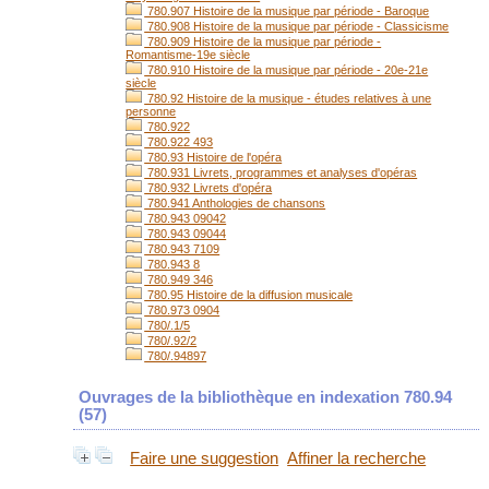
780.907 Histoire de la musique par période - Baroque
780.908 Histoire de la musique par période - Classicisme
780.909 Histoire de la musique par période -
Romantisme-19e siècle
780.910 Histoire de la musique par période - 20e-21e
siècle
780.92 Histoire de la musique - études relatives à une
personne
780.922
780.922 493
780.93 Histoire de l'opéra
780.931 Livrets, programmes et analyses d'opéras
780.932 Livrets d'opéra
780.941 Anthologies de chansons
780.943 09042
780.943 09044
780.943 7109
780.943 8
780.949 346
780.95 Histoire de la diffusion musicale
780.973 0904
780/.1/5
780/.92/2
780/.94897
Ouvrages de la bibliothèque en indexation 780.94
(
57
)
Faire une suggestion
Affiner la recherche