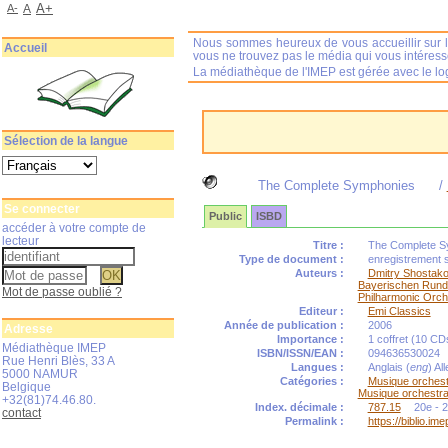
A+
A-
A
Nous sommes heureux de vous accueillir sur l
Accueil
vous ne trouvez pas le média qui vous intéres
La médiathèque de l'IMEP est gérée avec le log
Sélection de la langue
The Complete Symphonies
/
Se connecter
Public
ISBD
accéder à votre compte de
lecteur
Titre :
The Complete Sy
Type de document :
enregistrement 
Auteurs :
Dmitry Shostako
Bayerischen Rund
Mot de passe oublié ?
Philharmonic Orch
Editeur :
Emi Classics
Année de publication :
2006
Adresse
Importance :
1 coffret (10 CDs
Médiathèque IMEP
ISBN/ISSN/EAN :
094636530024
Rue Henri Blès, 33 A
Langues :
Anglais (
eng
) Al
5000 NAMUR
Catégories :
Musique orchest
Belgique
Musique orchestr
+32(81)74.46.80.
Index. décimale :
787.15
20e - 2
contact
Permalink :
https://biblio.i