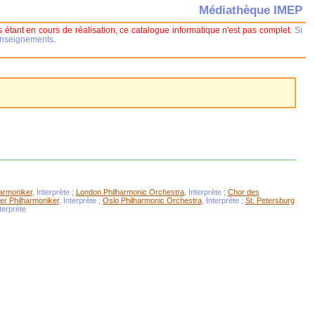
Médiathèque IMEP
 étant en cours de réalisation, ce catalogue informatique n'est pas complet.
Si
renseignements.
harmoniker
, Interprète ;
London Philharmonic Orchestra
, Interprète ;
Chor des
er Philharmoniker
, Interprète ;
Oslo Philharmonic Orchestra
, Interprète ;
St. Petersburg
nterprète