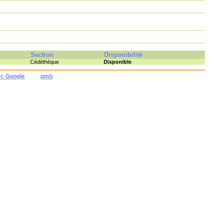
Section
Disponibilité
Cédéthèque
Disponible
ec Google
pmb