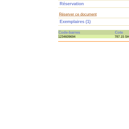
Réservation
Réserver ce document
Exemplaires (1)
Code-barres
Cote
1234609694
787.15 S