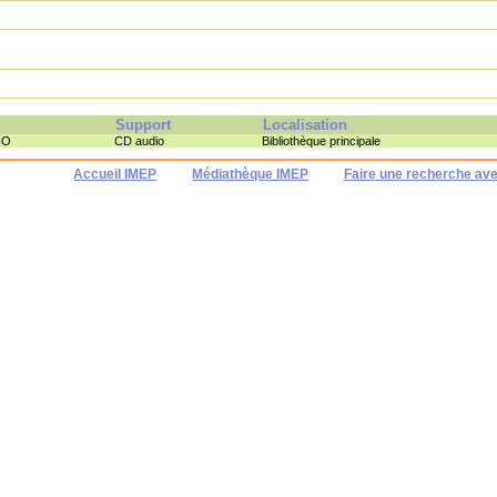
Support
Localisation
HO
CD audio
Bibliothèque principale
Accueil IMEP
Médiathèque IMEP
Faire une recherche av