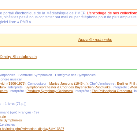
e portail électronique de la Médiathèque de l'IMEP.
L'encodage de nos collections
se, n'hésitez pas à nous contacter par mail ou par téléphone pour de plus amples 
iciel libre « PMB ».
Nouvelle recherche
Dmitry Shostakovich
mphonies : Sämtliche Symphonien - L'intégrale des Symphonies
sonore musical
vich (1906-1975)
, Compositeur ;
Mariss Jansons (1943-...)
, Chef d'orchestre ;
Berliner Phil
funk
, Interprète ;
Symphonieorchester & Chor des Bayerischen Rundfunks
, Interprète ;
Wien
estra
, Interprète ;
Pittsburg Symphony Orchestra
, Interprète ;
The Philadelphia Orchestra
, I
 + 1 livret (71 p.))
lemand (
ger
) Français (
fre
)
rale
ale:Symphonies
1e siècles
mep.be/index.php?lvl=notice_display&id=13327