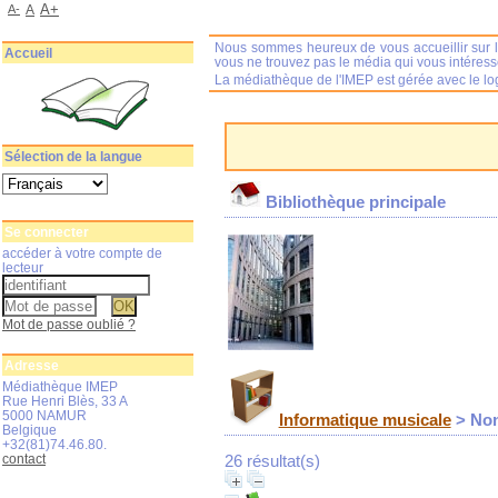
A+
A-
A
Nous sommes heureux de vous accueillir sur l
Accueil
vous ne trouvez pas le média qui vous intéres
La médiathèque de l'IMEP est gérée avec le log
Sélection de la langue
Bibliothèque principale
Se connecter
accéder à votre compte de
lecteur
Mot de passe oublié ?
Adresse
Médiathèque IMEP
Rue Henri Blès, 33 A
5000 NAMUR
Informatique musicale
> Non
Belgique
+32(81)74.46.80.
contact
26 résultat(s)