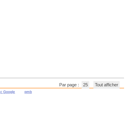
Par page :
25
Tout afficher
ec Google
pmb