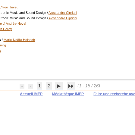
Chloé Huvet
ctronic Music and Sound Design
/
Alessandro Cipriani
ctronic Music and Sound Design
/
Alessandro Cipriani
tte d' Andréa-Novel
n Corey
s
/
Marie-Noëlle Heinrich
ning
s
1
2
(1 - 15 / 26)
Accueil IMEP
Médiathèque IMEP
Faire une recherche av