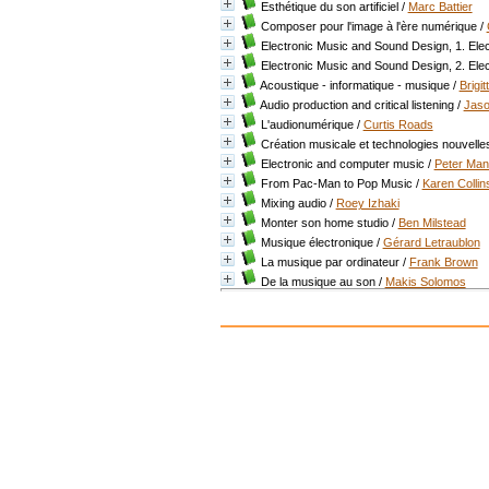
Esthétique du son artificiel
/
Marc Battier
Composer pour l'image à l'ère numérique
/
Electronic Music and Sound Design, 1. Ele
Electronic Music and Sound Design, 2. Ele
Acoustique - informatique - musique
/
Brigi
Audio production and critical listening
/
Jaso
L'audionumérique
/
Curtis Roads
Création musicale et technologies nouvelle
Electronic and computer music
/
Peter Man
From Pac-Man to Pop Music
/
Karen Collin
Mixing audio
/
Roey Izhaki
Monter son home studio
/
Ben Milstead
Musique électronique
/
Gérard Letraublon
La musique par ordinateur
/
Frank Brown
De la musique au son
/
Makis Solomos