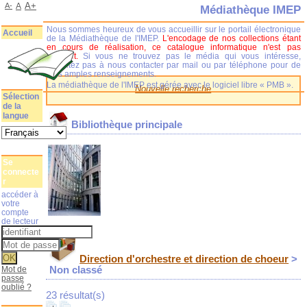
A+
A-
A
Médiathèque IMEP
Nous sommes heureux de vous accueillir sur le portail électronique
Accueil
de la Médiathèque de l'IMEP.
L'encodage de nos collections étant
en cours de réalisation, ce catalogue informatique n'est pas
complet.
Si vous ne trouvez pas le média qui vous intéresse,
n'hésitez pas à nous contacter par mail ou par téléphone pour de
plus amples renseignements.
La médiathèque de l'IMEP est gérée avec le logiciel libre « PMB ».
Nouvelle recherche
Sélection
de la
langue
Bibliothèque principale
Se
connecte
r
accéder à
votre
compte
de lecteur
Direction d'orchestre et direction de choeur
>
Mot de
Non classé
passe
oublié ?
23 résultat(s)