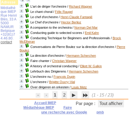
Adresse
L'art de diriger l'orchestre
/
Richard Wagner
Médiathè
que IMEP
Le chant choral
/
Félix Raugel
Rue Henri
Le chef d'orchestre
/
Henri-Claude Fantapié
Blès, 33 A
Le Chef d'orchestre
/
Hector Berlioz
5000
NAMUR
A companion to the orchestra
/
Norman Del Mar
Belgique
Conducting guide to selected scores
/
Emil Kahn
+32(81)7
4.46.80.
Conducting Technique for Beginners and Professionnals
/
Brock
McElheran
contact
Conversations de Pierre Boulez sur la direction d'orchestre
/
Pierre
Boulez
La direction d'orchestre
/
Hermann Scherchen
Faire chanter
/
Christian Wagner
A history of orchestral conducting
/
Elliott W. Galkin
Lehrbuch des Dirigierens
/
Hermann Scherchen
L'orchestre nu
/
François Dupin
L'orchestre
/
Brigitte Ouvry-Vial
Over dirigeren en orkesten
/
Louis Metz
1
2
(1 - 15 / 23)
Accueil IMEP
Par page :
Tout afficher
Médiathèque IMEP
Faire
une recherche avec Google
pmb