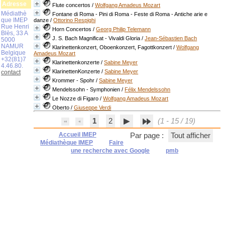
Adresse
Flute concertos
/
Wolfgang Amadeus Mozart
Médiathè
Fontane di Roma - Pini di Roma - Feste di Roma - Antiche arie e
que IMEP
danze
/
Ottorino Respighi
Rue Henri
Horn Concertos
/
Georg Philip Telemann
Blès, 33 A
J. S. Bach Magnificat - Vivaldi Gloria
/
Jean-Sébastien Bach
5000
NAMUR
Klarinettenkonzert, Oboenkonzert, Fagottkonzert
/
Wolfgang
Belgique
Amadeus Mozart
+32(81)7
Klarinettenkonzerte
/
Sabine Meyer
4.46.80.
KlarinettenKonzerte
/
Sabine Meyer
contact
Krommer - Spohr
/
Sabine Meyer
Mendelssohn - Symphonien
/
Félix Mendelssohn
Le Nozze di Figaro
/
Wolfgang Amadeus Mozart
Oberto
/
Giuseppe Verdi
1
2
(1 - 15 / 19)
Accueil IMEP
Par page :
Tout afficher
Médiathèque IMEP
Faire
une recherche avec Google
pmb