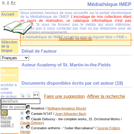
A+
A-
A
Médiathèque IMEP
Nous sommes heureux de vous accueillir sur le portail électronique
Accueil
de la Médiathèque de l'IMEP.
L'encodage de nos collections étant
en cours de réalisation, ce catalogue informatique n'est pas
complet.
Si vous ne trouvez pas le média qui vous intéresse,
n'hésitez pas à nous contacter par mail ou par téléphone pour de
plus amples renseignements.
La médiathèque de l'IMEP est gérée avec le logiciel libre « PMB ».
Nouvelle recherche
Sélection
de la
langue
Détail de l'auteur
Auteur Academy of St. Martin-in-the-Fields
Se
connecte
r
Documents disponibles écrits par cet auteur (
19
)
accéder à
votre
compte
Faire une suggestion
Affiner la recherche
de lecteur
Amadeus
/
Wolfgang Amadeus Mozart
Cantate N°147
/
Jean-Sébastien Bach
Mot de
Claude Debussy - the complete works, 15. Orchestral Works
/
passe
Claude Debussy
oublié ?
Coronation anthems - "Judas Maccabaeus"
/
George Frideric
Händel