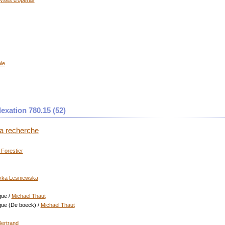
lyses d'opéras
ale
exation 780.15 (
52
)
 la recherche
 Forestier
yka Lesniewska
que
/
Michael Thaut
ique (De boeck)
/
Michael Thaut
ertrand