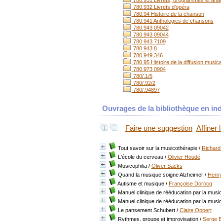
780.931 Livrets, programmes et ana
780.932 Livrets d'opéra
780.94 Histoire de la chanson
780.941 Anthologies de chansons
780.943 09042
780.943 09044
780.943 7109
780.943 8
780.949 346
780.95 Histoire de la diffusion music
780.973 0904
780/.1/5
780/.92/2
780/.94897
Ouvrages de la bibliothèque en ind
Faire une suggestion
Affiner
Tout savoir sur la musicothérapie
/
Richard
L'école du cerveau
/
Olivier Houdé
Musicophilia
/
Oliver Sacks
Quand la musique soigne Alzheimer
/
Henr
Autisme et musique
/
Françoise Dorocq
Manuel clinique de rééducation par la musi
Manuel clinique de rééducation par la mus
Le pansement Schubert
/
Claire Oppert
Rythmes, groupe et improvisation
/
Serge B