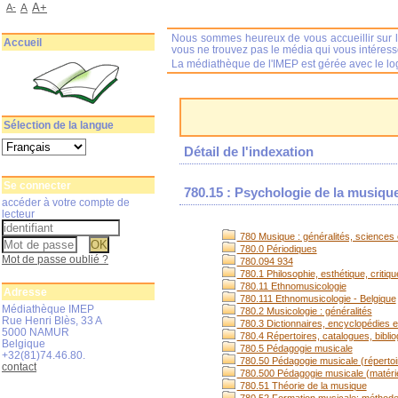
A+
A-
A
Nous sommes heureux de vous accueillir sur l
Accueil
vous ne trouvez pas le média qui vous intéres
La médiathèque de l'IMEP est gérée avec le log
Sélection de la langue
Détail de l'indexation
Se connecter
780.15 : Psychologie de la musiqu
accéder à votre compte de
lecteur
780 Musique : généralités, sciences e
780.0 Périodiques
Mot de passe oublié ?
780.094 934
780.1 Philosophie, esthétique, critiq
780.11 Ethnomusicologie
Adresse
780.111 Ethnomusicologie - Belgique
Médiathèque IMEP
780.2 Musicologie : généralités
Rue Henri Blès, 33 A
780.3 Dictionnaires, encyclopédies et
5000 NAMUR
780.4 Répertoires, catalogues, bibli
Belgique
780.5 Pédagogie musicale
+32(81)74.46.80.
780.50 Pédagogie musicale (répertoi
contact
780.500 Pédagogie musicale (matérie
780.51 Théorie de la musique