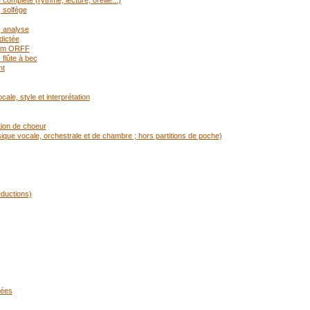
mplète (rythme, lecture, oreille...)
 solfège
, analyse
dictée
rium ORFF
flûte à bec
nt
ale, style et interprétation
tion de choeur
ique vocale, orchestrale et de chambre ; hors partitions de poche)
éductions)
cées