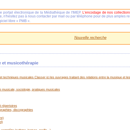
e portail électronique de la Médiathèque de l'IMEP.
L'encodage de nos collections
se, n'hésitez pas à nous contacter par mail ou par téléphone pour de plus amples 
iciel libre « PMB ».
Nouvelle recherche
e et musicothérapie
t techniques musicales Classer ici les ouvrages traitant des relations entre la musique et les
ue musicale, sociologie, pratiques musicales
 répertoires
ographies, discographies
re)
l)