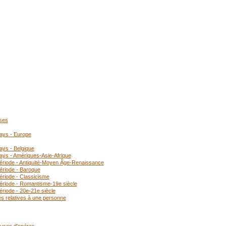
oses
pays - Europe
ays - Belgique
ays - Amériques-Asie-Afrique
période - Antiquité-Moyen Âge-Renaissance
ériode - Baroque
ériode - Classicisme
période - Romantisme-19e siècle
ériode - 20e-21e siècle
es relatives à une personne