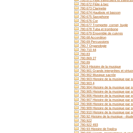
780.671 Flûte traversière et traverso
780.672 Flûte à bec
780.673 Clarinette
780.674 Hautbois et basson
780.675 Saxophone
780.676 Cor
780.677 Trompette, cornet, bugle
780.678 Tuba et trombone
780.679 Ensemble de cuivres
780.68 Accordéon
780.69 Percussions
780.7 Organologie
780.710 44
780.83
780.869 27
780.89
780.9 Histoire de la musique
780.901 Grands interprètes et virtu
780.902 Musique sacrée
780.903 Histoire de la musique par 
780.903 4
780.904 Histoire de la musique par p
780.905 Histoire de la musique par p
780.906 Histoire de la musique par 
780.907 Histoire de la musique par p
780.908 Histoire de la musique par p
780.909 Histoire de la musique par 
780.910 Histoire de la musique par p
780.92 Histoire de la musique - étud
780.922
780.922 493
780.93 Histoire de l'opéra