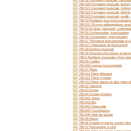
780.52 Formation musicale: méthode co
780.520 Formation musicale: lecture,
780.521 Formation musicale: rythme
780.522 Formation musicale: théorie
780.523 Formation musicale: oreille, 
780.53 Partitions pour instrumenta
780.531 Œuvres pédagogiques avec 
780.54 Ecriture, harmonie, contrepoi
780.55 Orchestration, transposition
780.56 Composition, improvisation
780.57 Technique instrumentale et voc
780.571 Didactique de l'instrument
780.58 Analyse musicale
780.59 Direction d'orchestre et direc
780.6 Partitions musicales (hors mus
780.60 Carillon
780.600 Lecture instrumentale
780.61 Piano
780.611 Piano débutant
780.612 Piano 4 mains
780.613 Deux pianos et plus (dont r
780.62 Clavecin
780.63 Orgue
780.64 Cordes frottées
780.641 Violon
780.642 Alto
780.643 Violoncelle
780.644 Contrebasse
780.645 Viole de gambe
780.65 Harpe
780.66 Guitare et autres cordes pin
780.67 Instruments à vent