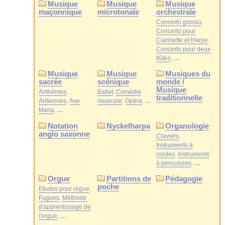
Musique
Musique
Musique
maçonnique
microtonale
orchestrale
Concerto grosso
Concerto pour
Clarinette et Harpe
Concerto pour deux
...
flûtes
Musique
Musique
Musiques du
sacrée
scénique
monde /
Musique
Anthèmes
Ballet
Comédie
traditionnelle
...
Antiennes
Ave
musicale
Opéra
...
Maria
Notation
Nyckelharpa
Organologie
anglo saxonne
Claviers
Instruments à
cordes
Instruments
...
à percussion
Orgue
Partitions de
Pédagogie
poche
Etudes pour orgue
Fugues
Méthode
d'apprentissage de
...
l'orgue