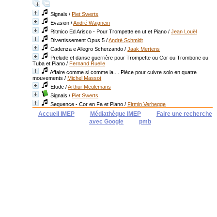
Signals
/
Piet Swerts
Evasion
/
André Waignein
Ritmico Ed Arisco - Pour Trompette en ut et Piano
/
Jean Louël
Divertissement Opus 5
/
André Schmidt
Cadenza e Allegro Scherzando
/
Jaak Mertens
Prelude et danse guerrière pour Trompette ou Cor ou Trombone ou
Tuba et Piano
/
Fernand Ruelle
Affaire comme si comme la.... Pièce pour cuivre solo en quatre
mouvements
/
Michel Massot
Etude
/
Arthur Meulemans
Signals
/
Piet Swerts
Sequence - Cor en Fa et Piano
/
Firmin Verhegge
Accueil IMEP
Médiathèque IMEP
Faire une recherche
avec Google
pmb