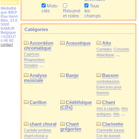
Adresse
Mots-
Tous
Médiathè
clés
Résumé
les
que IMEP
et notes
champs
Rue Henri
Blès, 33 A
5000
NAMUR
Catégories
Belgique
+32(81)7
4.46.80.
Accordéon
Acoustique
Alto
contact
chromatique
Cantates
Concerto
Caprices
...
didactique
Rhapsodies
...
Sonates
Analyse
Banjo
Basson
musicale
contrebasson
Exercices pour
basson
Carillon
Cédéthèque
Chant
(CDs)
Airs a capella
Airs
...
antiques
Alto
chant choral
Chant
Clarinette
grégorien
Cantate profane
Clarinette basse
chant choral a
Cor de basset