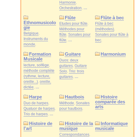
Harmonie
...
Orchestration
Flûte
Flûte à bec
Ethnomusicolo
Etudes pour flûte
Flûte à bec
gie
Méthodes pour
(méthodes)
Belgique
flûte
Sonates pour
Sonates pour flûte à
Instruments du
...
flûte
bec
monde
Formation
Guitare
Harmonium
Musicale
Duos: deux
lecture, solfège
guitares
Guitare
méthode complète
Solo
Trio: trois
(rythme, lecture,
...
guitares
oreille...)
oreille,
...
dictée
Harpe
Hautbois
Histoire
comparée des
Duo de harpes
Méthode
Sonates
arts
Quatuor de harpes
pour hautbois
...
Trio de harpes
Histoire de
Histoire de la
Informatique
l'art
musique
musicale
Correspondances