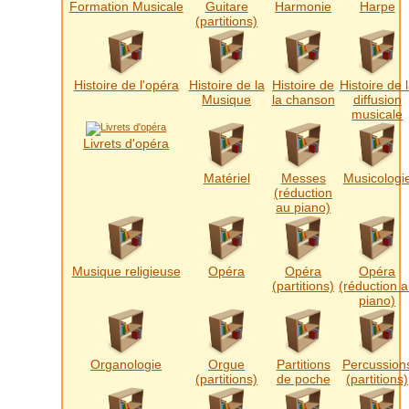
Formation Musicale
Guitare
Harmonie
Harpe
(partitions)
Histoire de l'opéra
Histoire de la
Histoire de
Histoire de 
Musique
la chanson
diffusion
musicale
Livrets d'opéra
Matériel
Messes
Musicologi
(réduction
au piano)
Musique religieuse
Opéra
Opéra
Opéra
(partitions)
(réduction 
piano)
Organologie
Orgue
Partitions
Percussion
(partitions)
de poche
(partitions)