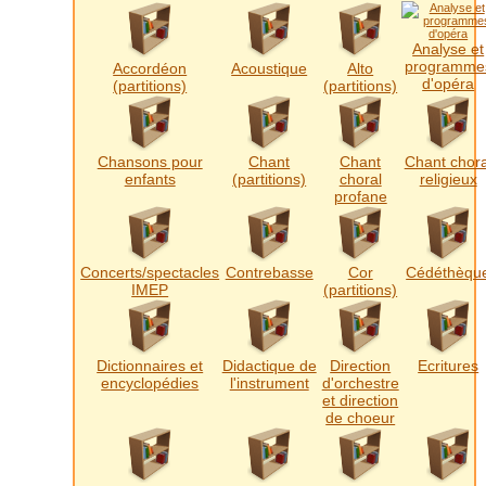
Analyse et
programme
Accordéon
Acoustique
Alto
d'opéra
(partitions)
(partitions)
Chansons pour
Chant
Chant
Chant chora
enfants
(partitions)
choral
religieux
profane
Concerts/spectacles
Contrebasse
Cor
Cédéthèqu
IMEP
(partitions)
Dictionnaires et
Didactique de
Direction
Ecritures
encyclopédies
l'instrument
d'orchestre
et direction
de choeur