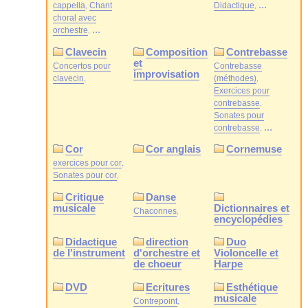
...
cappella
Chant
Didactique
choral avec
...
orchestre
Clavecin
Composition
Contrebasse
et
Concertos pour
Contrebasse
improvisation
clavecin
(méthodes)
Exercices pour
contrebasse
Sonates pour
...
contrebasse
Cor
Cor anglais
Cornemuse
exercices pour cor
Sonates pour cor
Critique
Danse
musicale
Dictionnaires et
Chaconnes
encyclopédies
Didactique
direction
Duo
de l'instrument
d'orchestre et
Violoncelle et
de choeur
Harpe
DVD
Ecritures
Esthétique
musicale
Contrepoint