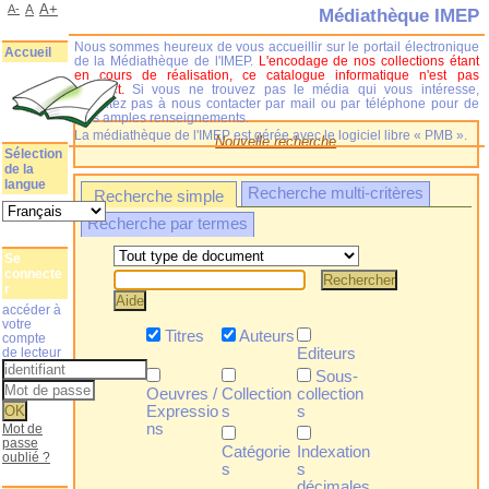
A+
A-
A
Médiathèque IMEP
Nous sommes heureux de vous accueillir sur le portail électronique
Accueil
de la Médiathèque de l'IMEP.
L'encodage de nos collections étant
en cours de réalisation, ce catalogue informatique n'est pas
complet.
Si vous ne trouvez pas le média qui vous intéresse,
n'hésitez pas à nous contacter par mail ou par téléphone pour de
plus amples renseignements.
La médiathèque de l'IMEP est gérée avec le logiciel libre « PMB ».
Nouvelle recherche
Sélection
de la
langue
Recherche multi-critères
Recherche simple
Recherche par termes
Se
connecte
r
accéder à
votre
Titres
Auteurs
compte
de lecteur
Editeurs
Sous-
Oeuvres /
Collection
collection
Expressio
s
s
ns
Mot de
passe
Catégorie
Indexation
oublié ?
s
s
décimales