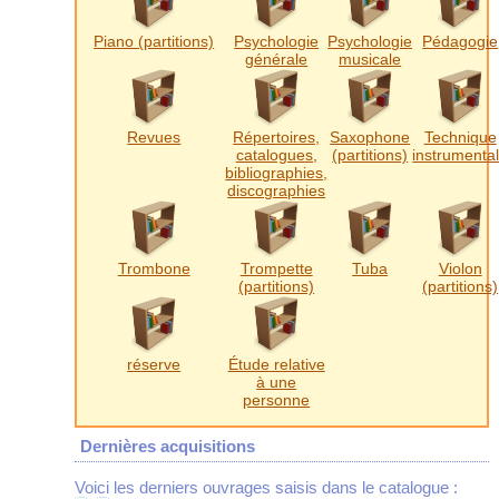
Piano (partitions)
Psychologie
Psychologie
Pédagogie
générale
musicale
Revues
Répertoires,
Saxophone
Technique
catalogues,
(partitions)
instrumenta
bibliographies,
discographies
Trombone
Trompette
Tuba
Violon
(partitions)
(partitions)
réserve
Étude relative
à une
personne
Dernières acquisitions
Voici les derniers ouvrages saisis dans le catalogue :