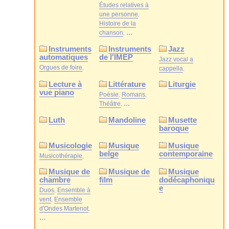
Études relatives à
une personne
Histoire de la
...
chanson
Instruments
Instruments
Jazz
automatiques
de l'IMEP
Jazz vocal a
Orgues de foire
cappella
Lecture à
Littérature
Liturgie
vue piano
Poésie
Romans
...
Théâtre
Luth
Mandoline
Musette
baroque
Musicologie
Musique
Musique
belge
contemporaine
Musicothérapie
Musique de
Musique de
Musique
chambre
film
dodécaphoniqu
e
Duos
Ensemble à
vent
Ensemble
d'Ondes Martenot
...