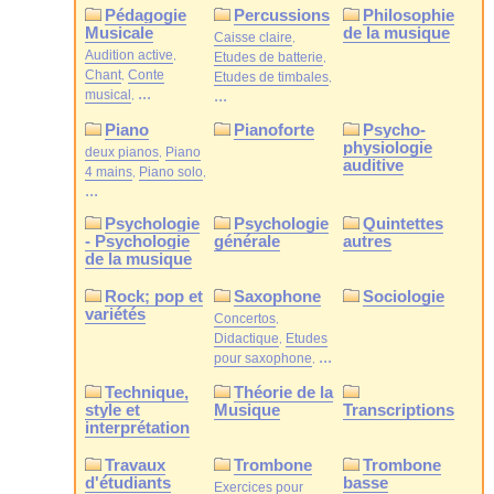
Pédagogie
Percussions
Philosophie
Musicale
de la musique
Caisse claire
Audition active
Etudes de batterie
Chant
Conte
Etudes de timbales
...
musical
...
Piano
Pianoforte
Psycho-
physiologie
deux pianos
Piano
auditive
4 mains
Piano solo
...
Psychologie
Psychologie
Quintettes
- Psychologie
générale
autres
de la musique
Rock; pop et
Saxophone
Sociologie
variétés
Concertos
Didactique
Etudes
...
pour saxophone
Technique,
Théorie de la
style et
Musique
Transcriptions
interprétation
Travaux
Trombone
Trombone
d'étudiants
basse
Exercices pour