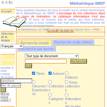
A+
A-
A
Médiathèque IMEP
Nous sommes heureux de vous accueillir sur le portail électronique
Accueil
de la Médiathèque de l'IMEP.
L'encodage de nos collections étant
en cours de réalisation, ce catalogue informatique n'est pas
complet.
Si vous ne trouvez pas le média qui vous intéresse,
n'hésitez pas à nous contacter par mail ou par téléphone pour de
plus amples renseignements.
La médiathèque de l'IMEP est gérée avec le logiciel libre « PMB ».
Nouvelle recherche
Sélection
de la
langue
Recherche multi-critères
Recherche simple
Recherche par termes
Se
connecte
r
accéder à
votre
Titres
Auteurs
compte
de lecteur
Editeurs
Sous-
Oeuvres /
Collection
collection
Expressio
s
s
ns
Mot de
passe
Catégorie
Indexation
oublié ?
s
s
décimales