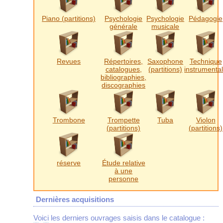
Piano (partitions)
Psychologie
Psychologie
Pédagogie
générale
musicale
Revues
Répertoires,
Saxophone
Technique
catalogues,
(partitions)
instrumenta
bibliographies,
discographies
Trombone
Trompette
Tuba
Violon
(partitions)
(partitions)
réserve
Étude relative
à une
personne
Dernières acquisitions
Voici les derniers ouvrages saisis dans le catalogue :