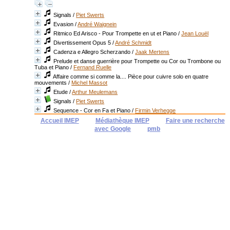
Signals
/
Piet Swerts
Evasion
/
André Waignein
Ritmico Ed Arisco - Pour Trompette en ut et Piano
/
Jean Louël
Divertissement Opus 5
/
André Schmidt
Cadenza e Allegro Scherzando
/
Jaak Mertens
Prelude et danse guerrière pour Trompette ou Cor ou Trombone ou
Tuba et Piano
/
Fernand Ruelle
Affaire comme si comme la.... Pièce pour cuivre solo en quatre
mouvements
/
Michel Massot
Etude
/
Arthur Meulemans
Signals
/
Piet Swerts
Sequence - Cor en Fa et Piano
/
Firmin Verhegge
Accueil IMEP
Médiathèque IMEP
Faire une recherche
avec Google
pmb