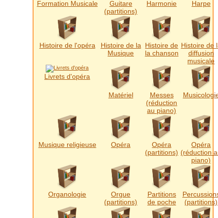
Formation Musicale
Guitare
Harmonie
Harpe
(partitions)
Histoire de l'opéra
Histoire de la
Histoire de
Histoire de 
Musique
la chanson
diffusion
musicale
Livrets d'opéra
Matériel
Messes
Musicologi
(réduction
au piano)
Musique religieuse
Opéra
Opéra
Opéra
(partitions)
(réduction 
piano)
Organologie
Orgue
Partitions
Percussion
(partitions)
de poche
(partitions)