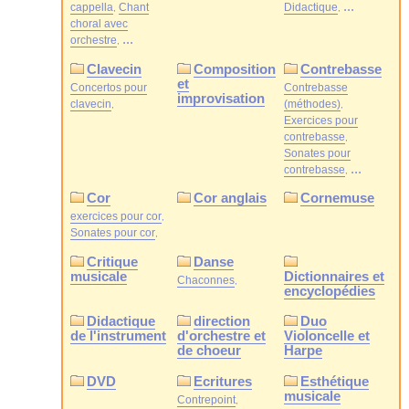
...
cappella
Chant
Didactique
choral avec
...
orchestre
Clavecin
Composition
Contrebasse
et
Concertos pour
Contrebasse
improvisation
clavecin
(méthodes)
Exercices pour
contrebasse
Sonates pour
...
contrebasse
Cor
Cor anglais
Cornemuse
exercices pour cor
Sonates pour cor
Critique
Danse
musicale
Dictionnaires et
Chaconnes
encyclopédies
Didactique
direction
Duo
de l'instrument
d'orchestre et
Violoncelle et
de choeur
Harpe
DVD
Ecritures
Esthétique
musicale
Contrepoint