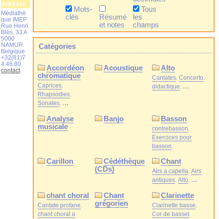
Adresse
Mots-
Tous
Médiathè
clés
Résumé
les
que IMEP
et notes
champs
Rue Henri
Blès, 33 A
5000
NAMUR
Catégories
Belgique
+32(81)7
4.46.80.
Accordéon
Acoustique
Alto
contact
chromatique
Cantates
Concerto
Caprices
...
didactique
Rhapsodies
...
Sonates
Analyse
Banjo
Basson
musicale
contrebasson
Exercices pour
basson
Carillon
Cédéthèque
Chant
(CDs)
Airs a capella
Airs
...
antiques
Alto
chant choral
Chant
Clarinette
grégorien
Cantate profane
Clarinette basse
chant choral a
Cor de basset