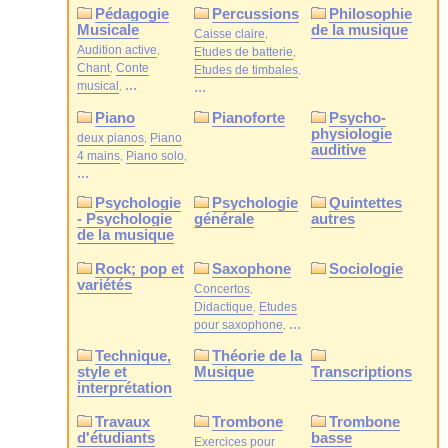
Pédagogie
Percussions
Philosophie
Musicale
de la musique
Caisse claire
Audition active
Etudes de batterie
Chant
Conte
Etudes de timbales
...
musical
...
Piano
Pianoforte
Psycho-
physiologie
deux pianos
Piano
auditive
4 mains
Piano solo
...
Psychologie
Psychologie
Quintettes
- Psychologie
générale
autres
de la musique
Rock; pop et
Saxophone
Sociologie
variétés
Concertos
Didactique
Etudes
...
pour saxophone
Technique,
Théorie de la
style et
Musique
Transcriptions
interprétation
Travaux
Trombone
Trombone
d'étudiants
basse
Exercices pour