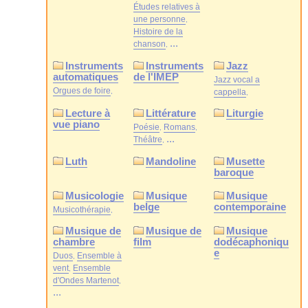
Études relatives à
une personne
Histoire de la
...
chanson
Instruments
Instruments
Jazz
automatiques
de l'IMEP
Jazz vocal a
Orgues de foire
cappella
Lecture à
Littérature
Liturgie
vue piano
Poésie
Romans
...
Théâtre
Luth
Mandoline
Musette
baroque
Musicologie
Musique
Musique
belge
contemporaine
Musicothérapie
Musique de
Musique de
Musique
chambre
film
dodécaphoniqu
e
Duos
Ensemble à
vent
Ensemble
d'Ondes Martenot
...