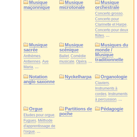
Musique
Musique
Musique
maçonnique
microtonale
orchestrale
Concerto grosso
Concerto pour
Clarinette et Harpe
Concerto pour deux
...
flûtes
Musique
Musique
Musiques du
sacrée
scénique
monde /
Musique
Anthèmes
Ballet
Comédie
traditionnelle
...
Antiennes
Ave
musicale
Opéra
...
Maria
Notation
Nyckelharpa
Organologie
anglo saxonne
Claviers
Instruments à
cordes
Instruments
...
à percussion
Orgue
Partitions de
Pédagogie
poche
Etudes pour orgue
Fugues
Méthode
d'apprentissage de
...
l'orgue