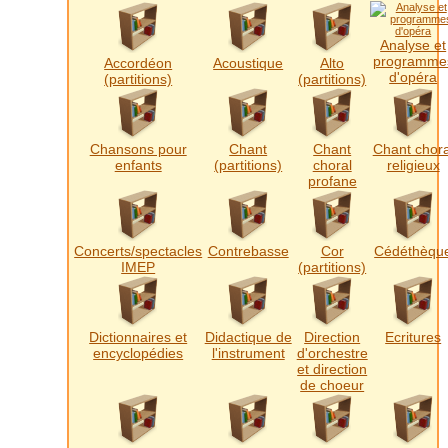
Analyse et
programme
Accordéon
Acoustique
Alto
d'opéra
(partitions)
(partitions)
Chansons pour
Chant
Chant
Chant chora
enfants
(partitions)
choral
religieux
profane
Concerts/spectacles
Contrebasse
Cor
Cédéthèqu
IMEP
(partitions)
Dictionnaires et
Didactique de
Direction
Ecritures
encyclopédies
l'instrument
d'orchestre
et direction
de choeur