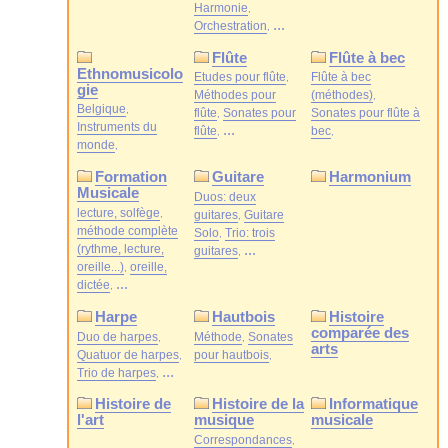
Harmonie
...
Orchestration
Flûte
Flûte à bec
Ethnomusicolo
Etudes pour flûte
Flûte à bec
gie
Méthodes pour
(méthodes)
Belgique
flûte
Sonates pour
Sonates pour flûte à
Instruments du
...
flûte
bec
monde
Formation
Guitare
Harmonium
Musicale
Duos: deux
lecture, solfège
guitares
Guitare
méthode complète
Solo
Trio: trois
(rythme, lecture,
...
guitares
oreille...)
oreille,
...
dictée
Harpe
Hautbois
Histoire
comparée des
Duo de harpes
Méthode
Sonates
arts
Quatuor de harpes
pour hautbois
...
Trio de harpes
Histoire de
Histoire de la
Informatique
l'art
musique
musicale
Correspondances